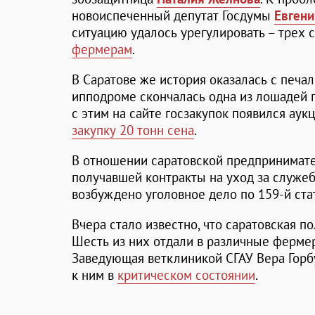
новоиспеченный депутат Госдумы
Евген
ситуацию удалось урегулировать – трех
фермерам
.
В Саратове же история оказалась с печ
ипподроме скончалась одна из лошадей п
с этим на сайте госзакупок появился ау
закупку 20 тонн сена
.
В отношении саратовской предпринима
получавшей контракты на уход за служ
возбуждено уголовное дело по 159-й ста
Вчера стало известно, что саратовская п
Шесть из них отдали в различные фермерс
Заведующая ветклиникой СГАУ Вера Горбу
к ним в
критическом состоянии
.