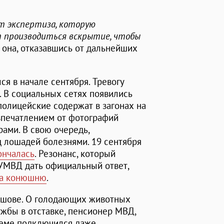
ет экспертиза, которую
т производиться вскрытие, чтобы
ла она, отказавшись от дальнейших
ся в начале сентября. Тревогу
. В социальных сетях появились
олицейские содержат в загонах на
впечатлением от фотографий
ами. В свою очередь,
 лошадей болезнями. 19 сентября
ончалась
. Резонанс, который
 УМВД дать официальный ответ,
на конюшню
.
лашове. О голодающих животных
жбы в отставке, пенсионер МВД,
леме подключился даже