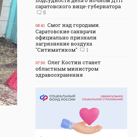
подсудность дела о ночном ДТП
саратовского вице-губернатора
5
Смог над городами.
08:41
Саратовские санврачи
официально признали
загрязнение воздуха
"Ситиматиком"
1
Олег Костин станет
07:50
областным министром
здравоохранения