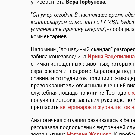
университета
Вера Горбунова
.
"
Он умер сегодня. В настоящее время ид
контролируем совместно с ГУ МВД. Буде
установить причину смерти
", - сообщи
комментариев.
Напомним, "лошадиный скандал" разгорел
забила конезаводчица
Ирина Зацепилина
снимки истощенных животных, которых п
саратовском ипподроме. Саратовцы под 
сравнили сотрудников полиции с живодер
правоохранители объяснили внешний вид
служебная лошадь по кличке Торнадо
ск
получила история, заставил руководство
пригласить
ветеринаров и журналистов 
Аналогичная ситуация развивалась в Ба
рассказала подполковник внутренней слу
зоозащитница
Наталия Желнова
. К проб