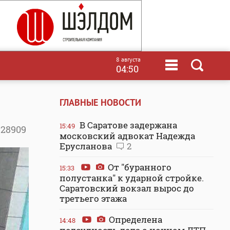
8 августа
04:50
ГЛАВНЫЕ НОВОСТИ
В Саратове задержана
15:49
28909
московский адвокат Надежда
Ерусланова
2
От "буранного
15:33
полустанка" к ударной стройке.
Саратовский вокзал вырос до
третьего этажа
Определена
14:48