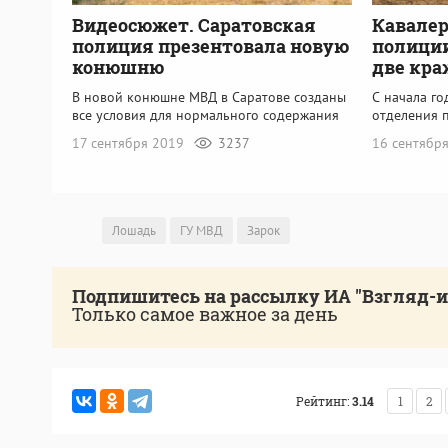
Видеосюжет. Саратовская
Кавалер
полиция презентовала новую
полици
конюшню
две кр
В новой конюшне МВД в Саратове созданы
С начала го
все условия для нормального содержания
отделения 
17 сентября 2019
3237
16 сентябр
Лошадь
ГУ МВД
Зарок
Подпишитесь на рассылку ИА "Взгляд-
Только самое важное за день
Рейтинг:
3.14
1
2