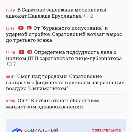
В Саратове задержана московский
15:49
адвокат Надежда Ерусланова
2
От "буранного полустанка" к
15:33
ударной стройке. Саратовский вокзал вырос
до третьего этажа
Определена подсудность дела о
14:48
ночном ДТП саратовского вице-губернатора
7
Смог над городами. Саратовские
08:41
санврачи официально признали загрязнение
воздуха "Ситиматиком"
Олег Костин станет областным
07:50
министром здравоохранения