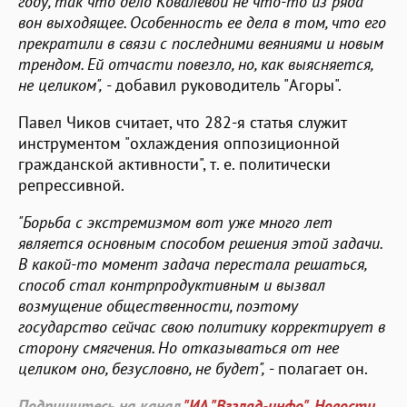
году, так что дело Ковалевой не что-то из ряда
вон выходящее. Особенность ее дела в том, что его
прекратили в связи с последними веяниями и новым
трендом. Ей отчасти повезло, но, как выясняется,
не целиком",
- добавил руководитель "Агоры".
Павел Чиков считает, что 282-я статья служит
инструментом "охлаждения оппозиционной
гражданской активности", т. е. политически
репрессивной.
"Борьба с экстремизмом вот уже много лет
является основным способом решения этой задачи.
В какой-то момент задача перестала решаться,
способ стал контрпродуктивным и вызвал
возмущение общественности, поэтому
государство сейчас свою политику корректирует в
сторону смягчения. Но отказываться от нее
целиком оно, безусловно, не будет",
- полагает он.
Подпишитесь на канал
"ИА "Взгляд-инфо". Новости