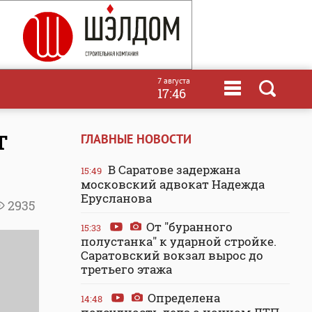
7 августа
17:46
т
ГЛАВНЫЕ НОВОСТИ
В Саратове задержана
15:49
московский адвокат Надежда
Ерусланова
2935
От "буранного
15:33
полустанка" к ударной стройке.
Саратовский вокзал вырос до
третьего этажа
Определена
14:48