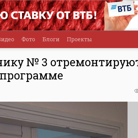
Видео
Фото
Блоги
Проекты
нику № 3 отремонтирую
 программе