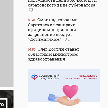
подсудность дела о ночном ДТП
саратовского вице-губернатора
1
Смог над городами.
08:41
Саратовские санврачи
официально признали
загрязнение воздуха
"Ситиматиком"
1
Олег Костин станет
07:50
областным министром
здравоохранения
то