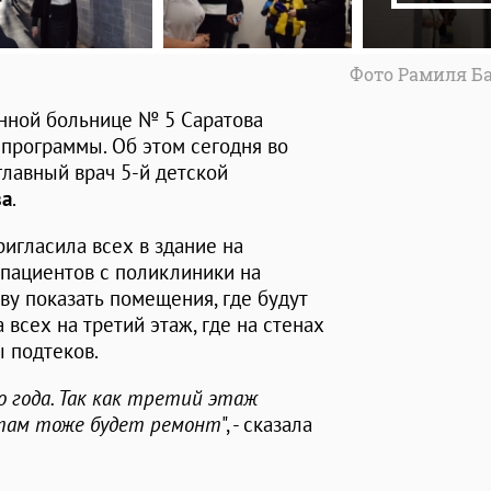
Фото Рамиля Б
нной больнице № 5 Саратова
программы. Об этом сегодня во
главный врач 5-й детской
ва
.
ригласила всех в здание на
 пациентов с поликлиники на
у показать помещения, где будут
 всех на третий этаж, где на стенах
ы подтеков.
о года. Так как третий этаж
 там тоже будет ремонт
", - сказала