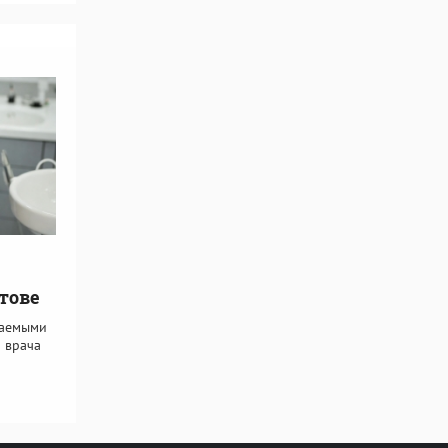
тове
ваемыми
 врача