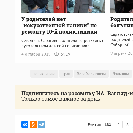
У родителей нет
Родител
"искусственной паники" по
больниц
ремонту 10-й поликлиники
Саратовска
родителей 
Сегодня в Саратове родители встретились с
Соборной
руководством детской поликлиники
9 апреля 2
4 октября 2019
5919
поликлиника
врач
Вера Харитонова
больница
Подпишитесь на рассылку ИА "Взгляд-
Только самое важное за день
Рейтинг:
1.33
1
2