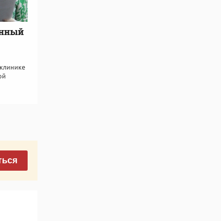
енный
иклинике
ой
ться