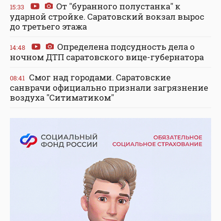
От "буранного полустанка" к
15:33
ударной стройке. Саратовский вокзал вырос
до третьего этажа
Определена подсудность дела о
14:48
ночном ДТП саратовского вице-губернатора
Смог над городами. Саратовские
08:41
санврачи официально признали загрязнение
воздуха "Ситиматиком"