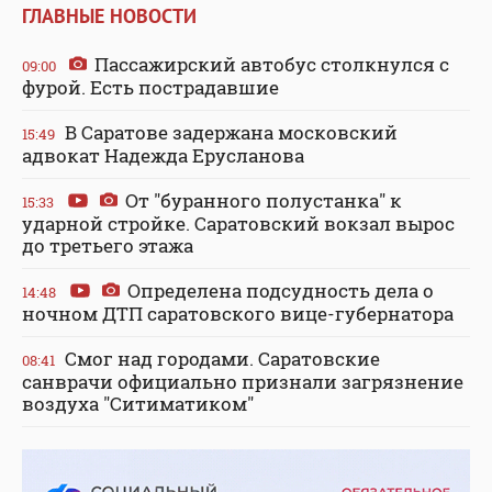
ГЛАВНЫЕ НОВОСТИ
Пассажирский автобус столкнулся с
09:00
фурой. Есть пострадавшие
В Саратове задержана московский
15:49
адвокат Надежда Ерусланова
От "буранного полустанка" к
15:33
ударной стройке. Саратовский вокзал вырос
до третьего этажа
Определена подсудность дела о
14:48
ночном ДТП саратовского вице-губернатора
Смог над городами. Саратовские
08:41
санврачи официально признали загрязнение
воздуха "Ситиматиком"