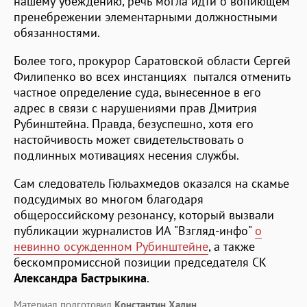
нашему убеждению, речь могла идти о вопиющем
пренебрежении элементарными должностными
обязанностями.
Более того, прокурор Саратовской области Сергей
Филипенко во всех инстанциях пытался отменить
частное определение суда, вынесенное в его
адрес в связи с нарушениями прав Дмитрия
Рубинштейна. Правда, безуспешно, хотя его
настойчивость может свидетельствовать о
подлинных мотивациях несения службы.
Сам следователь Гюльахмедов оказался на скамье
подсудимых во многом благодаря
общероссийскому резонансу, который вызвали
публикации журналистов ИА "Взгляд-инфо"
о
невинно осужденном Рубинштейне
, а также
бескомпромиссной позиции председателя СК
Александра Бастрыкина
.
Материал подготовил
Константин Халин