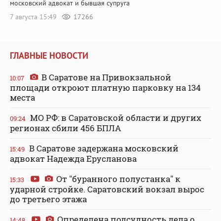
московский адвокат и бывшая супруга
7 августа 15:49
17266
ГЛАВНЫЕ НОВОСТИ
В Саратове на Привокзальной
10:07
площади откроют платную парковку на 134
места
МО РФ: в Саратовской области и других
09:24
регионах сбили 456 БПЛА
В Саратове задержана московский
15:49
адвокат Надежда Ерусланова
От "буранного полустанка" к
15:33
ударной стройке. Саратовский вокзал вырос
до третьего этажа
Определена подсудность дела о
14:48