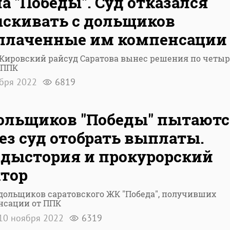
а "Победы". Суд отказался
скивать с дольщиков
плаченные им компенсации
 Кировский райсуд Саратова вынес решения по четы
 ППК
ября 2022
6819
ольщиков "Победы" пытаютс
ез суд отобрать выплаты.
дыстория и прокурорский
тор
дольщиков саратовского ЖК "Победа", получивших
нсации от ППК
10 ноября 2022
6319