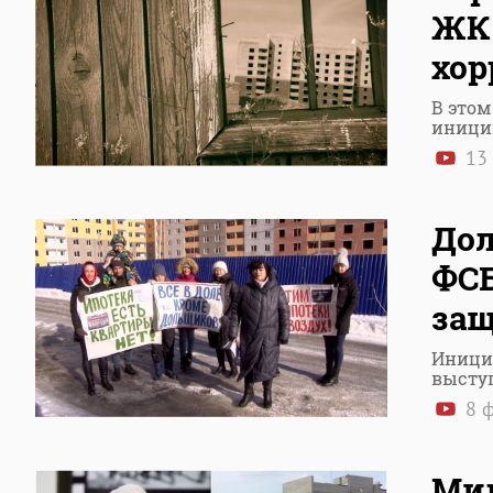
ЖК 
хор
В этом
иници
13 
Дол
ФСБ
защ
Инициа
высту
8 ф
Мил