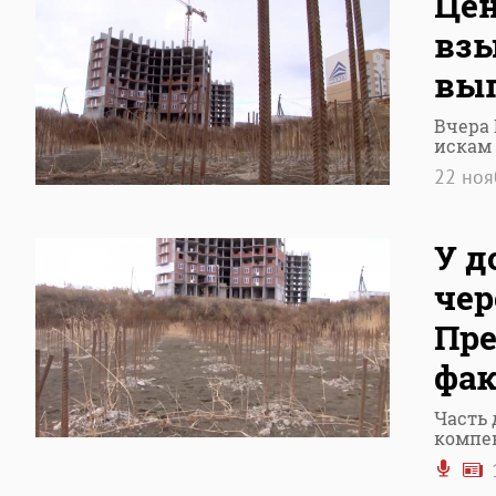
Цен
взы
вы
Вчера
искам
22 но
У д
чер
Пре
фак
Часть 
компе