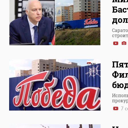
Бас
дол
Сарат
строит
Пят
Фи
бюд
Исполн
проку
7 с