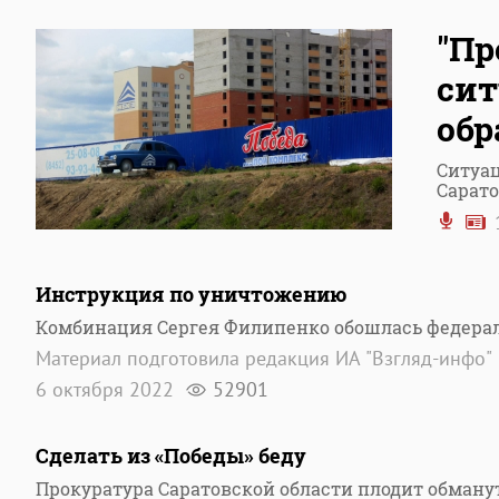
"Пр
сит
обр
Ситуац
Сарато
Инструкция по уничтожению
Комбинация Сергея Филипенко обошлась федерал
Материал подготовила редакция ИА "Взгляд-инфо"
6 октября 2022
52901
Сделать из «Победы» беду
Прокуратура Саратовской области плодит обману