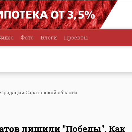
Видео
Фото
Блоги
Проекты
еградации Саратовской области
атов лишили "Победы". Как