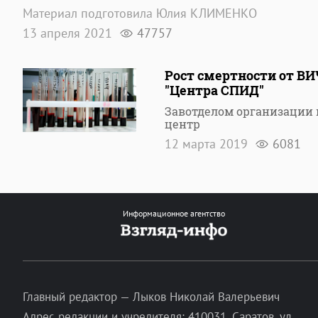
Материал подготовила Юлия КЛИМЕНКО
13 апреля 2021
47757
Рост смертности от ВИ
"Центра СПИД"
Завотделом организации 
центр
12 марта 2019
6081
Информационное агентство
Главный редактор — Лыков Николай Валерьевич
Адрес редакции и учредителя: 410031, Саратов, ул.