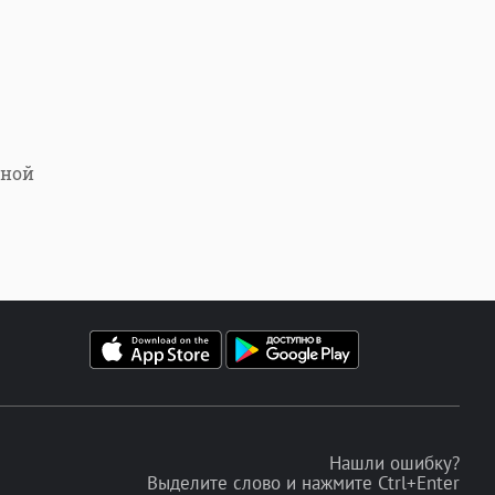
тной
Нашли ошибку?
Выделите слово и нажмите Ctrl+Enter