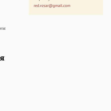
red.vzsar@gmail.com
рем
я