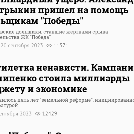
трыкин пришел на помощь
ьщикам "Победы"
овские дольщики, ставшие жертвами срыва
ельства ЖК "Победа"
20 сентября 2023
11571
илетка ненависти. Кампани
липенко стоила миллиарды
жету и экономике
илось пять лет "земельной реформе", инициированн
ратурой
ентября 2023
12429