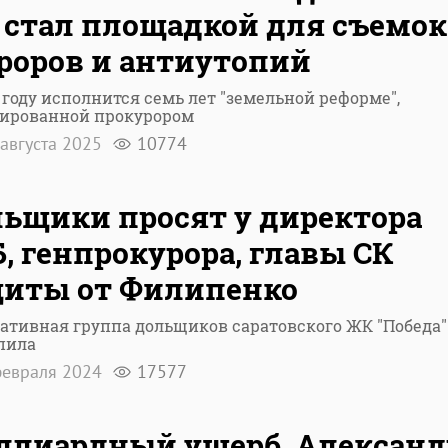
стал площадкой для съемок
роров и антиутопий
 году исполнится семь лет "земельной реформе",
ированной прокурором
августа 2025
10774
ьщики просят у директора
, генпрокурора, главы СК
иты от Филипенко
тивная группа дольщиков саратовского ЖК "Победа"
пила
евраля 2024
17577
лиардный ущерб. Александ