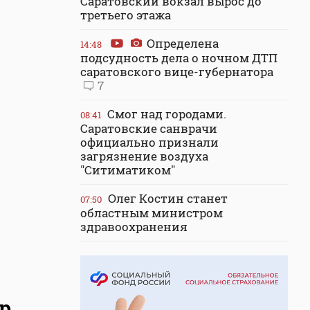
Саратовский вокзал вырос до
третьего этажа
Определена
14:48
подсудность дела о ночном ДТП
саратовского вице-губернатора
7
Смог над городами.
08:41
Саратовские санврачи
официально признали
загрязнение воздуха
"Ситиматиком"
Олег Костин станет
07:50
областным министром
здравоохранения
р