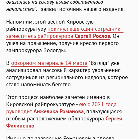
оказались на голову выше собственного
начальства
", - заявил источник нашего издания.
Напомним, этой весной Кировскую
райпрокуратуру
покинул еще один сотрудник -
заместитель райпрокурора
Сергей Рослов
. Он
ушел на повышение, получив кресло первого
зампрокурора Вологды.
В
обзорном материале 14 марта
"Взгляд" уже
анализировал массовый характер увольнения
сотрудников из регионального надзора, которое
стало напоминать бегство.
Этот процесс наиболее заметен именно в
Кировской райпрокуратуре -
ею с 2021 года
руководит
Анжелика Романова
, пользующаяся
особым расположением облпрокурора
Сергея
Филипенко
.
Именно по заявлению Романовой в апреле