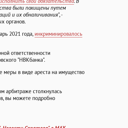
исполнить свои обязательства
. В
дства были похищены путем
аций и их обналичивания
", -
х органов.
арь 2021 года,
инкриминировалось
рной ответственности
вского "НВКбанка".
е меры в виде ареста на имущество
ком арбитраже столкнулась
ов, вы можете подробно