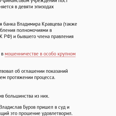
но-финансовом учреждении пост
няется в девяти эпизодах
я банка Владимира Кравцева (также
ебления полномочиями в
 УК РФ) и бывшего члена правления
 в
мошенничестве в особо крупном
твовал об оглашении показаний
сем протяжении процесса.
ив большинства из них.
Владислав Буров пришел в суд и
ющий это прошение удовлетворил.