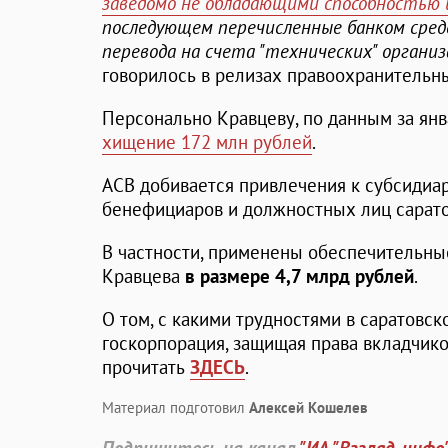
заведомо не обладающими способностью 
последующем перечисленные банком сре
перевода на счета "технических" организ
говорилось в релизах правоохранительны
Персонально Кравцеву, по данным за янв
хищение 172 млн рублей
.
АСВ добивается привлечения к субсидиа
бенефициаров и должностных лиц сарато
В частности, применены обеспечительны
Кравцева
в размере 4,7 млрд рублей
.
О том, с какими трудностями в саратовс
госкорпорация, защищая права вкладчик
прочитать
ЗДЕСЬ
.
Материал подготовил
Алексей Кошелев