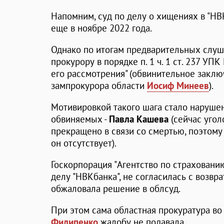
Напомним, суд по делу о хищениях в "НВ
еще в ноябре 2022 года.
Однако по итогам предварительных слуш
прокурору в порядке п. 1 ч. 1 ст. 237 УП
его рассмотрения" (обвинительное закл
зампрокурора области
Иосиф Минеев
).
Мотивировкой такого шага стало нарушен
обвиняемых -
Павла Кашева
(сейчас угол
прекращено в связи со смертью, поэтом
он отсутствует).
Госкорпорация "Агентство по страховани
делу "НВКбанка", не согласилась с возвр
обжаловала решение в облсуд.
При этом сама областная прокуратура во
Филипенко
жалобу не подавала.