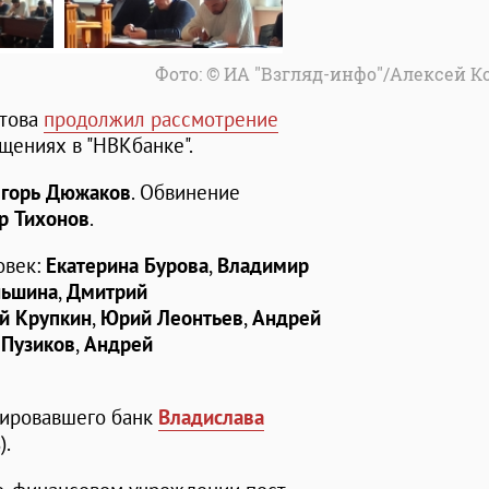
Фото: © ИА "Взгляд-инфо"/Алексей 
атова
продолжил рассмотрение
ениях в "НВКбанке".
горь Дюжаков
. Обвинение
р Тихонов
.
овек:
Екатерина Бурова
,
Владимир
ньшина
,
Дмитрий
й Крупкин
,
Юрий Леонтьев
,
Андрей
 Пузиков
,
Андрей
лировавшего банк
Владислава
).