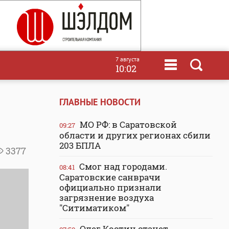
7 августа
10:02
ГЛАВНЫЕ НОВОСТИ
МО РФ: в Саратовской
09:27
области и других регионах сбили
203 БПЛА
3377
Смог над городами.
08:41
Саратовские санврачи
официально признали
загрязнение воздуха
"Ситиматиком"
Олег Костин станет