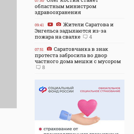
07:50
областным министром
здравоохранения
Жители Саратова и
09:41
Энгельса задыхаются из-за
пожара на свалке
4
Саратовчанка в знак
07:51
протеста забросила во двор
частного дома мешки с мусором
8