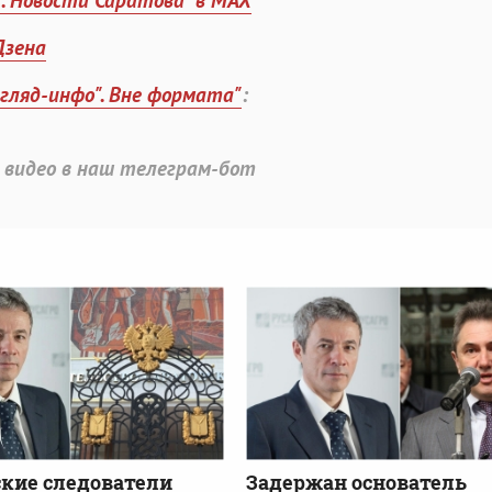
". Новости Саратова" в MAX
Дзена
згляд-инфо". Вне формата"
:
 видео в наш телеграм-бот
кие следователи
Задержан основатель