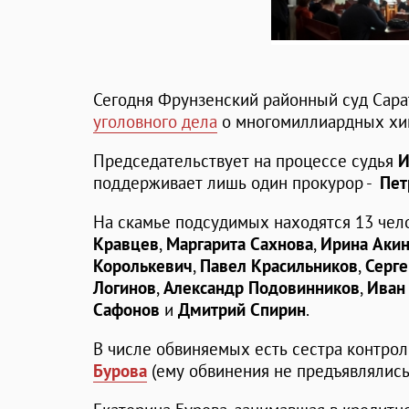
Сегодня Фрунзенский районный суд Сар
уголовного дела
о многомиллиардных хищ
Председательствует на процессе судья
И
поддерживает лишь один прокурор -
Пет
На скамье подсудимых находятся 13 чел
Кравцев
,
Маргарита Сахнова
,
Ирина Аки
Королькевич
,
Павел Красильников
,
Серге
Логинов
,
Александр Подовинников
,
Иван
Сафонов
и
Дмитрий Спирин
.
В числе обвиняемых есть сестра контро
Бурова
(ему обвинения не предъявлялись