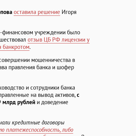
опова
оставила решение
Игоря
но-финансовом учреждении было
дшествовал
отзыв ЦБ РФ лицензии у
н банкротом
.
в совершении мошенничества в
ава правления банка и шофер
ководство и сотрудники банка
правленные на вывод активов,
с
9 млрд рублей
и доведение
ючали кредитные договоры
ю платежеспособность, либо