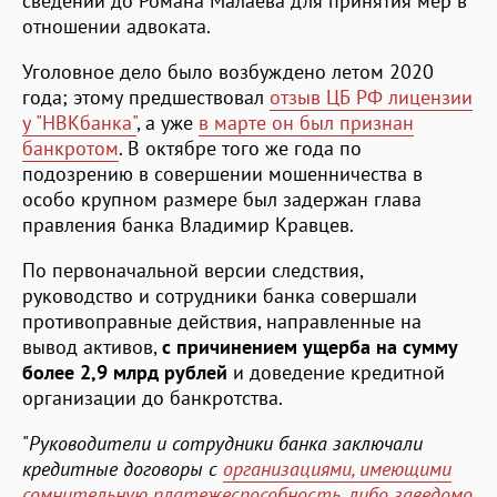
сведений до Романа Малаева для принятия мер в
отношении адвоката.
Уголовное дело было возбуждено летом 2020
года; этому предшествовал
отзыв ЦБ РФ лицензии
у "НВКбанка"
, а уже
в марте он был признан
банкротом
. В октябре того же года по
подозрению в совершении мошенничества в
особо крупном размере был задержан глава
правления банка Владимир Кравцев.
По первоначальной версии следствия,
руководство и сотрудники банка совершали
противоправные действия, направленные на
вывод активов,
с причинением ущерба на сумму
более 2,9 млрд рублей
и доведение кредитной
организации до банкротства.
"
Руководители и сотрудники банка заключали
кредитные договоры с
организациями, имеющими
сомнительную платежеспособность, либо заведомо