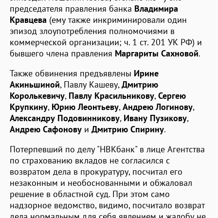
председателя правления банка
Владимира
Кравцева
(ему также инкриминировали один
эпизод злоупотребления полномочиями в
коммерческой организации; ч. 1 ст. 201 УК РФ) и
бывшего члена правления
Маргариты Сахновой
.
Также обвинения предъявлены
Ирине
Акиньшиной
, Павлу Кашеву,
Дмитрию
Королькевичу
,
Павлу Красильникову
,
Сергею
Крупкину
,
Юрию Леонтьеву
,
Андрею Логинову
,
Александру Подовинникову
,
Ивану Пузикову
,
Андрею Сафонову
и
Дмитрию Спирину
.
Потерпевший по делу "НВКбанк" в лице Агентства
по страхованию вкладов не согласился с
возвратом дела в прокуратуру, посчитал его
незаконным и необоснованными и обжаловал
решение в областной суд. При этом само
надзорное ведомство, видимо, посчитало возврат
дела нормальным для себя явлением и жалобу не