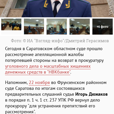
+6 фото
Фото: © ИА "Взгляд-инфо"/Дмитрий Герасимов
Сегодня в Саратовском областном суде прошло
рассмотрение апелляционной жалобы
потерпевшей стороны на возврат в прокуратуру
уголовного дела о масштабных хищениях
денежных средств в "НВКбанке"
.
Напомним,
22 ноября
во Фрунзенском районном
суде Саратова по итогам состоявшихся
предварительных слушаний судья
Игорь Дюжаков
в порядке п. 1 ч. 1 ст. 237 УПК РФ вернул дело
прокурору "для устранения препятствий его
рассмотрения".