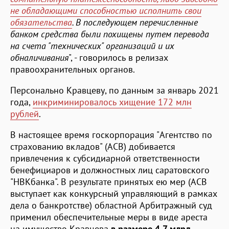
не обладающими способностью исполнить свои
обязательства
. В последующем перечисленные
банком средства были похищены путем перевода
на счета "технических" организаций и их
обналичивания
", - говорилось в релизах
правоохранительных органов.
Персонально Кравцеву, по данным за январь 2021
года,
инкриминировалось хищение 172 млн
рублей
.
В настоящее время госкорпорация "Агентство по
страхованию вкладов" (АСВ) добивается
привлечения к субсидиарной ответственности
бенефициаров и должностных лиц саратовского
"НВКбанка". В результате принятых ею мер (АСВ
выступает как конкурсный управляющий в рамках
дела о банкротстве) областной Арбитражный суд
применил обеспечительные меры в виде ареста
на имущество Кравцева
в размере 4,7 млрд