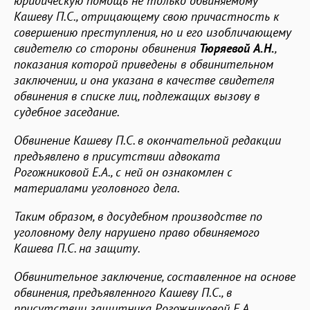
юридическую помощь не только обвиняемому
Кашеву П.С., отрицающему свою причастность к
совершению преступления, но и его изобличающему
свидетелю со стороны обвинения
Тюряевой А.Н.
,
показания которой приведены в обвинительном
заключении, и она указана в качестве свидетеля
обвинения в списке лиц, подлежащих вызову в
судебное заседание.
Обвинение Кашеву П.С. в окончательной редакции
предъявлено в присутствии адвоката
Рогожниковой Е.А., с ней он ознакомлен с
материалами уголовного дела.
Таким образом, в досудебном производстве по
уголовному делу нарушено право обвиняемого
Кашева П.С. на защиту.
Обвинительное заключение, составленное на основе
обвинения, предъявленного Кашеву П.С., в
присутствии защитника Рогожниковой Е.А.,