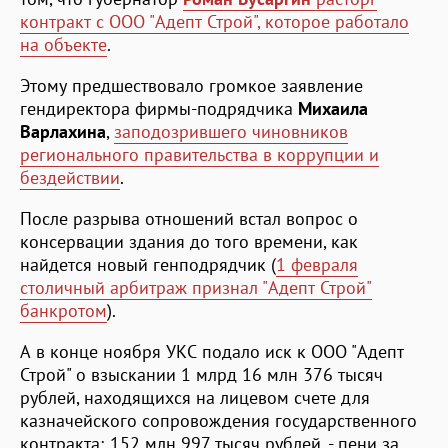
контракт с ООО "Адепт Строй", которое работало
на объекте
.
Этому предшествовало громкое заявление
гендиректора фирмы-подрядчика
Михаила
Варлахина
,
заподозрившего чиновников
регионального правительства в коррупции и
бездействии
.
После разрыва отношений встал вопрос о
консервации здания до того времени, как
найдется новый генподрядчик (
1 февраля
столичный арбитраж признал "Адепт Строй"
банкротом
).
А в конце ноября УКС подало иск к ООО "Адепт
Строй" о взыскании 1 млрд 16 млн 376 тысяч
рублей, находящихся на лицевом счете для
казначейского сопровождения государственного
контракта; 152 млн 997 тысяч рублей. - пени за