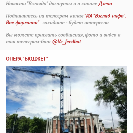
Новости "Взгляда" доступны и в канале
Дзена
Подпишитесь на телеграм-канал
"ИА "Взгляд-инфо".
Вне формата"
: заходите - будет интересно
Вы можете прислать сообщения, фото и видео в
наш телеграм-бот
@Vz_feedbot
ОПЕРА "БЮДЖЕТ"