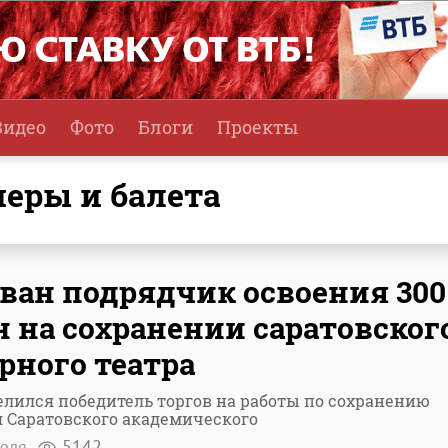
Видео
Фото
Блоги
Проекты
перы и балета
ван подрядчик освоения 300
 на сохранении саратовског
рного театра
лился победитель торгов на работы по сохранению
 Саратовского академического
юля
5142