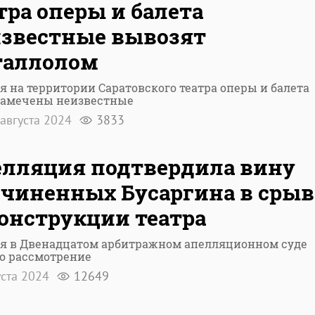
тра оперы и балета
звестные вывозят
таллолом
я на территории Саратовского театра оперы и балета
замечены неизвестные
августа 2024
3833
лляция подтвердила вину
чиненных Бусаргина в срыв
онструкции театра
ня в Двенадцатом арбитражном апелляционном суде
о рассмотрение
уста 2024
12649