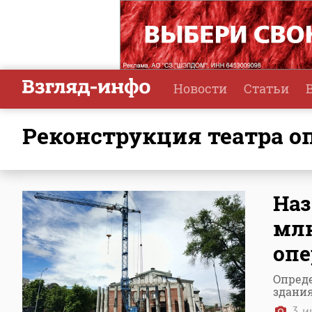
Новости
Статьи
реконструкция театра о
Наз
млн
опе
Опреде
здания
3 и