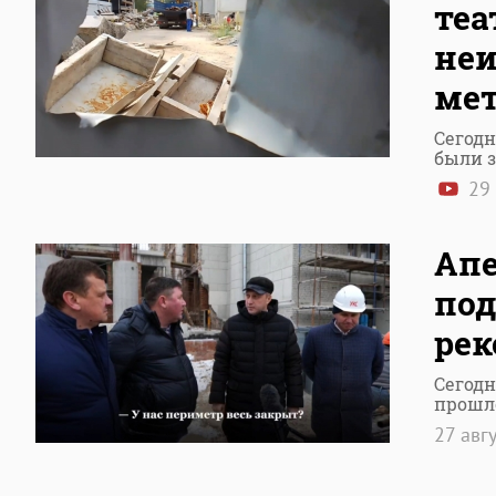
теа
неи
ме
Сегодн
были 
29 
Апе
под
рек
Сегод
прошл
27 авг