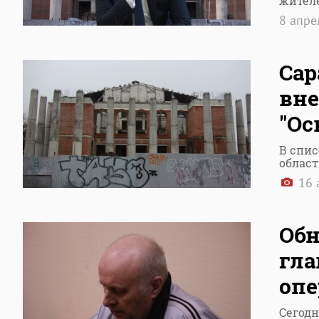
жител
8 апр
Сар
вне
"Ос
В спис
област
16 
Обн
гла
опе
Сегодн