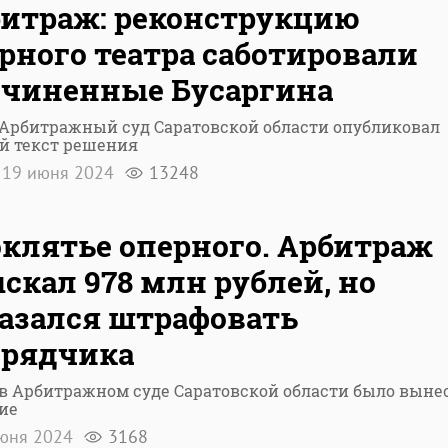
итраж: реконструкцию
рного театра саботировали
чиненные Бусаргина
 Арбитражный суд Саратовской области опубликовал
й текст решения
19 июня 2024
13248
клятье оперного. Арбитраж
скал 978 млн рублей, но
азался штрафовать
дрядчика
в Арбитражном суде Саратовской области было выне
ие
юня 2024
3168