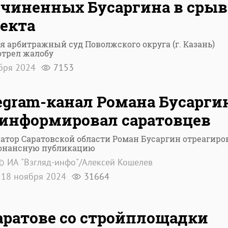
чиненных Бусаргина в срыв
екта
я арбитражный суд Поволжского округа (г. Казань)
отрел жалобу
абря 2024
7153
egram-канал Романа Бусарги
информировал саратовцев
атор Саратовской области Роман Бусаргин отреагиро
зонансную публикацию
© ИА "Взгляд-инфо"/Алексей Кошелев
18 ноября 2024
31664
аратове со стройплощадки