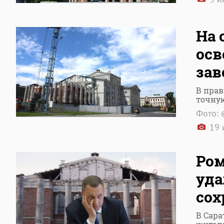
На 
осв
за
В прав
точную
Фото: 
19 
Ром
уда
сох
В Сара