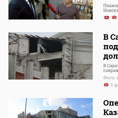
Планов
Новоуз
В С
под
дол
В Сара
сохра
Фото: 
3 ф
Опе
Каз