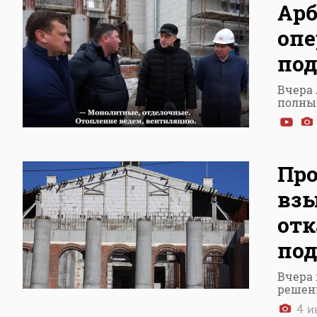
Арб
опе
под
Вчера
полны
Про
взы
отк
по
Вчера 
решен
4 и