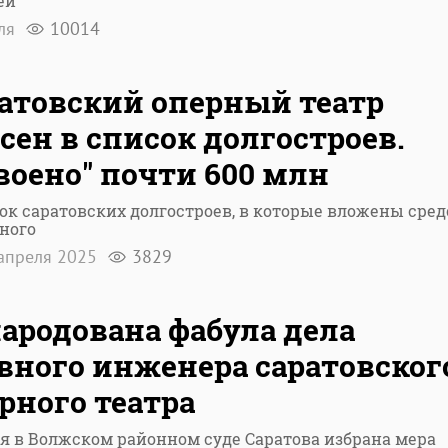
ей
еля
10014
атовский оперный театр
сен в список долгостроев.
воено" почти 600 млн
ок саратовских долгостроев, в которые вложены сред
ного
апреля 2025
3829
ародована фабула дела
вного инженера саратовског
рного театра
я в Волжском районном суде Саратова избрана мера