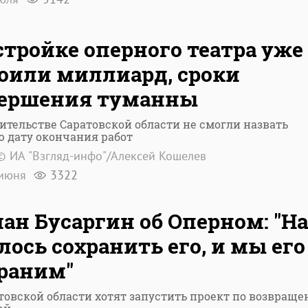
стройке оперного театра уже
оили миллиард, сроки
вершения туманны
ительстве Саратовской области не смогли назвать
 дату окончания работ
© ИА "Взгляд-инфо"/Алексей Кошелев
июня
3322
ан Бусаргин об Оперном: "Н
лось сохранить его, и мы его
раним"
товской области хотят запустить проект по возвращ