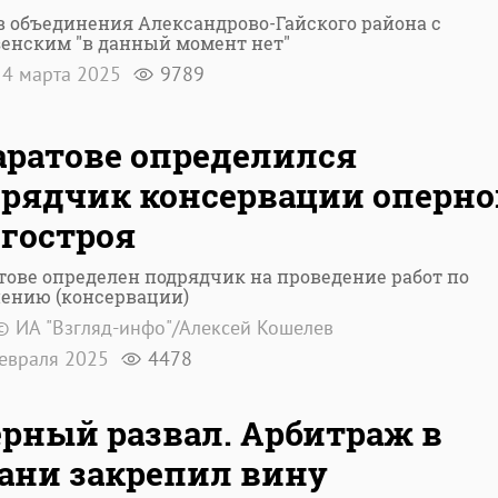
 объединения Александрово-Гайского района с
енским "в данный момент нет"
4 марта 2025
9789
аратове определился
рядчик консервации оперно
гостроя
тове определен подрядчик на проведение работ по
нению (консервации)
© ИА "Взгляд-инфо"/Алексей Кошелев
евраля 2025
4478
рный развал. Арбитраж в
ани закрепил вину