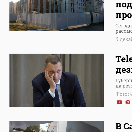
под
про
Сегодн
рассм
3 дек
Tel
дез
Губерн
на ре
Фото: 
В С