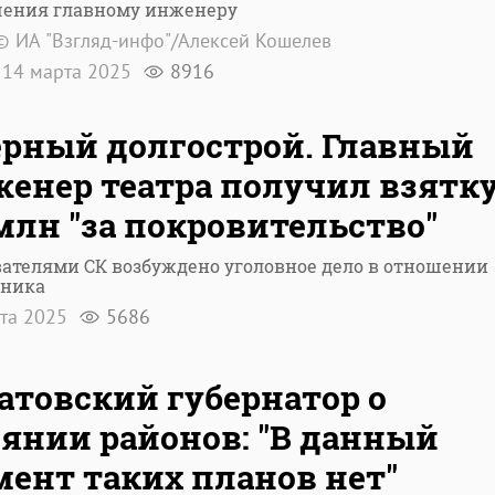
чения главному инженеру
© ИА "Взгляд-инфо"/Алексей Кошелев
14 марта 2025
8916
рный долгострой. Главный
енер театра получил взятк
 млн "за покровительство"
ателями СК возбуждено уголовное дело в отношении
дника
рта 2025
5686
атовский губернатор о
янии районов: "В данный
ент таких планов нет"