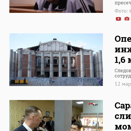
пресе
Фото: 
Опе
инж
1,6
Следов
сотру
12 ма
Сар
сли
мом