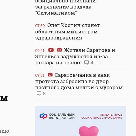
официально признали
загрязнение воздуха
"Ситиматиком"
Олег Костин станет
07:50
областным министром
здравоохранения
Жители Саратова и
09:41
Энгельса задыхаются из-за
пожара на свалке
4
Саратовчанка в знак
07:51
протеста забросила во двор
частного дома мешки с мусором
8
ам
ению