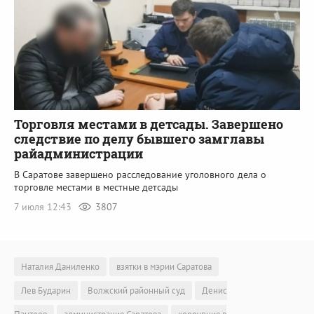
Торговля местами в детсады. Завершено
следствие по делу бывшего замглавы
райадминистрации
В Саратове завершено расследование уголовного дела о
торговле местами в местные детсады
7 июля 12:43
3807
Наталия Даниленко
взятки в мэрии Саратова
Лев Бударин
Волжский районный суд
Денис