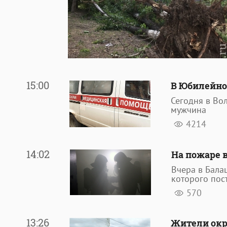
15:00
В Юбилейно
Сегодня в Во
мужчина
4214
14:02
На пожаре 
Вчера в Бала
которого пос
570
13:26
Жители ок