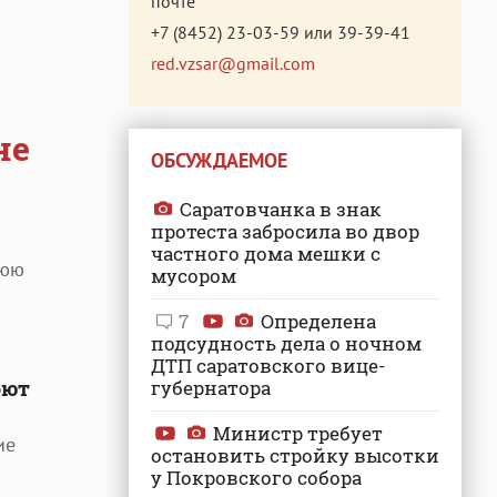
почте
+7 (8452) 23-03-59
или
39-39-41
red.vzsar@gmail.com
не
ОБСУЖДАЕМОЕ
Саратовчанка в знак
протеста забросила во двор
частного дома мешки с
нюю
мусором
7
Определена
подсудность дела о ночном
ДТП саратовского вице-
оют
губернатора
Министр требует
ие
остановить стройку высотки
у Покровского собора