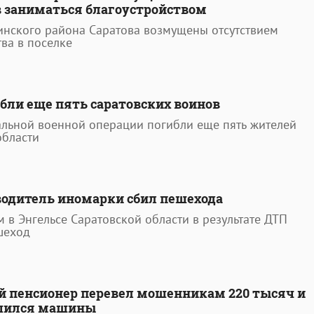
 заниматься благоустройством
инского района Саратова возмущены отсутствием
тва в поселке
бли еще пять саратовских воинов
альной военной операции погибли еще пять жителей
области
водитель иномарки сбил пешехода
 в Энгельсе Саратовской области в результате ДТП
шеход
й пенсионер перевел мошенникам 220 тысяч и
ишился машины