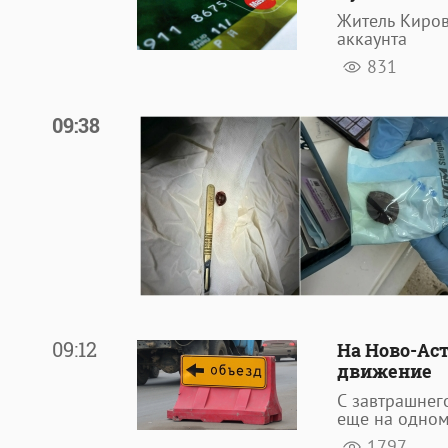
Житель Киров
аккаунта
831
09:38
09:12
На Ново-Ас
движение
С завтрашнег
еще на одном
1797