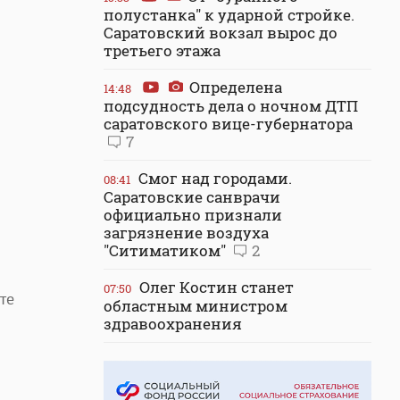
полустанка" к ударной стройке.
Саратовский вокзал вырос до
третьего этажа
Определена
14:48
подсудность дела о ночном ДТП
саратовского вице-губернатора
7
Смог над городами.
08:41
Саратовские санврачи
официально признали
загрязнение воздуха
"Ситиматиком"
2
Олег Костин станет
07:50
те
областным министром
здравоохранения