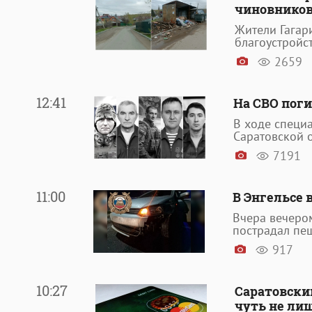
чиновников
Жители Гагар
благоустройс
2659
12:41
На СВО поги
В ходе специ
Саратовской 
7191
11:00
В Энгельсе 
Вчера вечером
пострадал пе
917
10:27
Саратовски
чуть не л