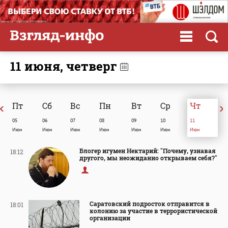
11 июня, четверг
Пт
Сб
Вc
Пн
Вт
Ср
Чт
05
06
07
08
09
10
11
Июн
Июн
Июн
Июн
Июн
Июн
Июн
Блогер игумен Нектарий: "Почему, узнавая
18:12
другого, мы неожиданно открываем себя?"
Саратовский подросток отправится в
18:01
колонию за участие в террористической
организации