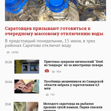
Саратовцев призывают готовиться к
очередному массовому отключению воды
В предстоящий понедельник, 15 июня, в трех
районах Саратова отключат воду
14986
Приставы закрыли энгельсский "Хлеб
16:28
из тандыра" из-за иностранца-повара
904
Пособница мошенников из Самарской
16:04
области забрала у саратовчанки 4,5
млн
793
Молодого саратовца на рыбалке
15:41
пронзил сухой камыш. Парня спасали
хирурги