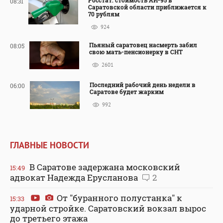
08:31
Саратовской области приближается к
70 рублям
924
Пьяный саратовец насмерть забил
08:05
свою мать-пенсионерку в СНТ
2601
Последний рабочий день недели в
06:00
Саратове будет жарким
992
ГЛАВНЫЕ НОВОСТИ
В Саратове задержана московский
15:49
адвокат Надежда Ерусланова
2
От "буранного полустанка" к
15:33
ударной стройке. Саратовский вокзал вырос
до третьего этажа