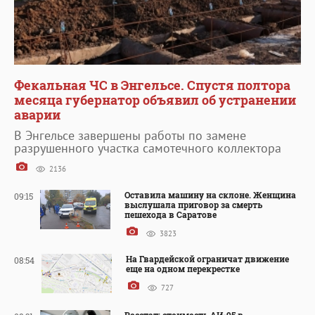
Фекальная ЧС в Энгельсе. Спустя полтора
месяца губернатор объявил об устранении
аварии
В Энгельсе завершены работы по замене
разрушенного участка самотечного коллектора
2136
Оставила машину на склоне. Женщина
09:15
выслушала приговор за смерть
пешехода в Саратове
3823
На Гвардейской ограничат движение
08:54
еще на одном перекрестке
727
Росстат: стоимость АИ-95 в