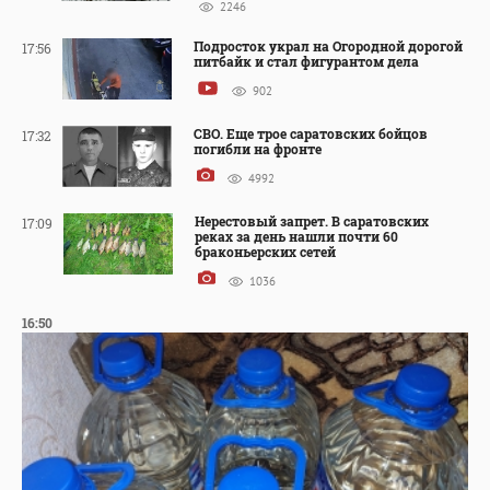
2246
Подросток украл на Огородной дорогой
17:56
питбайк и стал фигурантом дела
902
СВО. Еще трое саратовских бойцов
17:32
погибли на фронте
4992
Нерестовый запрет. В саратовских
17:09
реках за день нашли почти 60
браконьерских сетей
1036
16:50