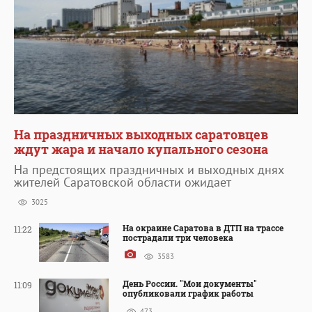
На праздничных выходных саратовцев
ждут жара и начало купального сезона
На предстоящих праздничных и выходных днях
жителей Саратовской области ожидает
3025
На окраине Саратова в ДТП на трассе
11:22
пострадали три человека
3583
День России. "Мои документы"
11:09
опубликовали график работы
473