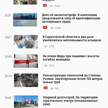
3045
Дело об экокатастрофе. В апелляции
15:15
продолжается спор об идентификации
затонувшего судна
1048
В Саратовской области в два раза
15:07
увеличилась заболеваемость ковидом
1254
На улице Мира при падении с высоты
14:43
погибла женщина
2852
Реконструкция теплосетей на Степана
14:24
Разина: смонтировано более 700 метров
новых труб
962
Оперный долгострой. На территории
14:00
саратовского театра устанавливают
кран