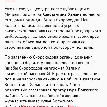
Уже на следующее утро после публикации о
Минееве ее автора
Константина Халина
во дворе
его дома поджидал Антон Скороходов. Наш
коллега написал заявление об угрозах
физической расправы со стороны "прокурорского
амбассадора". Однако вместо защиты своих прав
оказался объектом жесткого прессинга со
стороны поднадзорной прокурорам полиции.
По заявлению Скороходова органы дознания
срочно возбудили уголовное дело о клевете
(якобы Скороходов не угрожал Халину
физической расправой). В рамках расследования
полиция запросила санкцию на обыск в квартире
Константина Халина, и это ходатайство
оперативно согласовала прокуратура Волжского
района. А санкцию на "визит" в жилище
журналиста выдал судья Волжского
райсуда
Виктор Кучко
, чья жена
Ольга