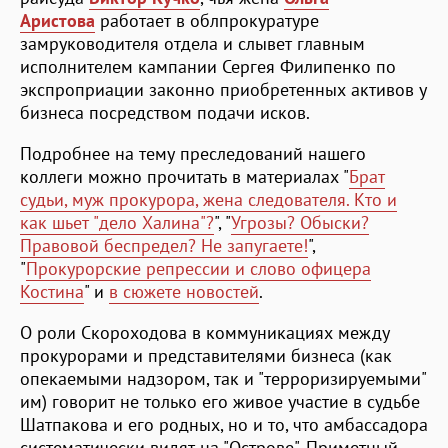
Аристова
работает в облпрокуратуре
замруководителя отдела и слывет главным
исполнителем кампании Сергея Филипенко по
экспроприации законно приобретенных активов у
бизнеса посредством подачи исков.
Подробнее на тему преследований нашего
коллеги можно прочитать в материалах "
Брат
судьи, муж прокурора, жена следователя. Кто и
как шьет "дело Халина"?
", "
Угрозы? Обыски?
Правовой беспредел? Не запугаете!
",
"
Прокурорские репрессии и слово офицера
Костина
" и
в сюжете новостей
.
О роли Скороходова в коммуникациях между
прокурорами и представителями бизнеса (как
опекаемыми надзором, так и "терроризируемыми"
им) говорит не только его живое участие в судьбе
Шатпакова и его родных, но и то, что амбассадора
систематически видят на "Острове". Приметный