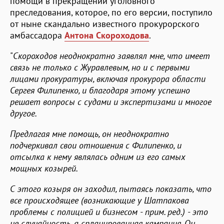
помощи в прекращении уголовного
преследования, которое, по его версии, поступило
от ныне скандально известного прокурорского
амбассадора
Антона Скороходова
.
"
Скороходов неоднократно заявлял мне, что имеет
связь не только с Журавлевым, но и с первыми
лицами прокуратуры, включая прокурора области
Сергея Филипенко, и благодаря этому успешно
решает вопросы с судами и экспертизами и многое
другое.
Предлагая мне помощь, он неоднократно
подчеркивал свои отношения с Филипенко, и
отсылка к нему являлась одним из его самых
мощных козырей.
С этого козыря он заходил, пытаясь показать, что
все происходящее (возникающие у Шатпакова
проблемы с полицией и бизнесом - прим. ред.) - это
не случайность, а спланированная кампания. Он