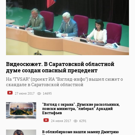
Видеосюжет. В Саратовской областной
думе создан опасный прецедент
На "TVSAR" (проект ИА "Взгляд-инфо") вышел сюжет о
скандале в Саратовской областной
27 июня 2017
14695
"Взгляд с экрана". Думские раскольники,
поиски министра, "либерал" Аркадий
Евстафьев
24 июня 2017
6291
В облизбиркоме нашли замену Дмитрию