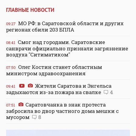
ГЛАВНЫЕ НОВОСТИ
МО РФ: в Саратовской области и других
09:27
регионах сбили 203 БПЛА
Смог над городами. Саратовские
08:41
санврачи официально признали загрязнение
воздуха "Ситиматиком"
Олег Костин станет областным
07:50
министром здравоохранения
Жители Саратова и Энгельса
09:41
задыхаются из-за пожара на свалке
4
Саратовчанка в знак протеста
07:51
забросила во двор частного дома мешки с
мусором
8