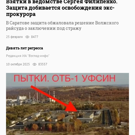
Взятки в ведомстве Сергея Филипенко.
Защита добивается освобождения экс-
прокурора
В Саратове защита обжаловала решение Волжского
райсуда о заключении под стражу
25 февраля
8477
Девять лет регресса
Редакция ИА "Взгляд-инфо"
10 октября 2025
83557