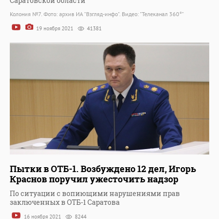
Саратовской области
Колония №7. Фото: архив ИА "Взгляд-инфо". Видео: "Телеканал 360°"
19 ноября 2021
41381
Пытки в ОТБ-1. Возбуждено 12 дел, Игорь
Краснов поручил ужесточить надзор
По ситуации с вопиющими нарушениями прав
заключенных в ОТБ-1 Саратова
16 ноября 2021
8244