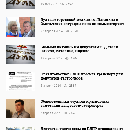
19 мая 2014
2692
Будущее городской медицины. Баталина и
Омельченко ситуацию пока не комментируют
23 апреля 2014
2530
Самыми активными депутатами ГД стали
Панков, Баталина, Ищенко
18 апреля 2014
1704
Правительство: ЛДПР просила транспорт для
депутатов-гастролеров
8 апреля 2014
2563
Общественники осудили критические
замечания депутатов-гастролеров
7 апреля 2014
2462
Депутаты-гастролеры из ЛДПР отказались от