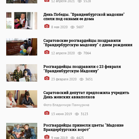
12 апреля 2021
5528
День Победы. "Бранденбургской мадонне"
спели под окнами ее дома
8 мая 2020
5607
Саратовские росгвардейцы поздравили
"Брандербургскую мадонну" с днем рождения
12 апреля 2020
7064
Росгвардейцы поздравили с 23 февраля
"Бранденбургскую Мадонну"
23 февраля 2020
3651
Саратовский депутат предложила учредить
День женских авиаполков
Фото Владимира Панчурина
13 июня 2019
3123
Росгвардейцы принесли цветы "Мадонне
Брандербургских ворот"
9 мая 2019
4425