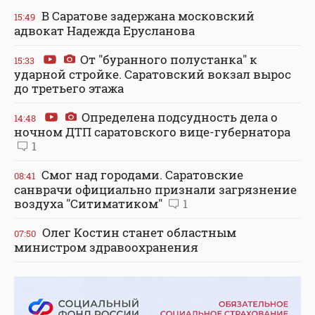
В Саратове задержана московский
15:49
адвокат Надежда Ерусланова
От "буранного полустанка" к
15:33
ударной стройке. Саратовский вокзал вырос
до третьего этажа
Определена подсудность дела о
14:48
ночном ДТП саратовского вице-губернатора
1
Смог над городами. Саратовские
08:41
санврачи официально признали загрязнение
воздуха "Ситиматиком"
1
Олег Костин станет областным
07:50
министром здравоохранения