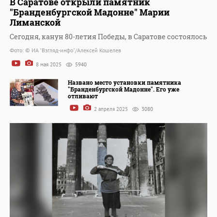
В Саратове открыли памятник
"Бранденбургской Мадонне" Марии
Лиманской
Сегодня, канун 80-летия Победы, в Саратове состоялось
Фото: © ИА "Взгляд-инфо"/Алексей Кошелев
8 мая 2025
5940
Названо место установки памятника
"Бранденбургской Мадонне". Его уже
отливают
2 апреля 2025
3080