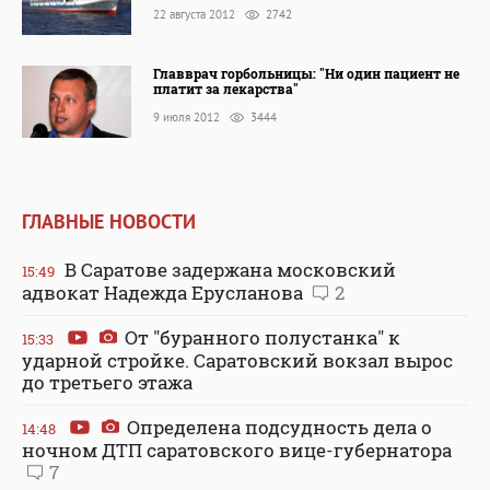
22 августа 2012
2742
Главврач горбольницы: "Ни один пациент не
платит за лекарства"
9 июля 2012
3444
ГЛАВНЫЕ НОВОСТИ
В Саратове задержана московский
15:49
адвокат Надежда Ерусланова
2
От "буранного полустанка" к
15:33
ударной стройке. Саратовский вокзал вырос
до третьего этажа
Определена подсудность дела о
14:48
ночном ДТП саратовского вице-губернатора
7