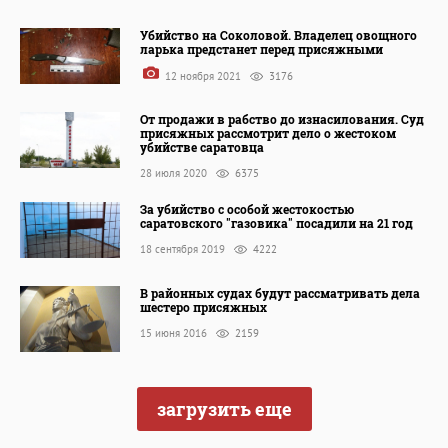
Убийство на Соколовой. Владелец овощного
ларька предстанет перед присяжными
12 ноября 2021
3176
От продажи в рабство до изнасилования. Суд
присяжных рассмотрит дело о жестоком
убийстве саратовца
28 июля 2020
6375
За убийство с особой жестокостью
саратовского "газовика" посадили на 21 год
18 сентября 2019
4222
В районных судах будут рассматривать дела
шестеро присяжных
15 июня 2016
2159
загрузить еще