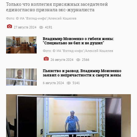
Только что коллегия присяжных заседателей
единогласно признала экс-журналиста
Фото: © ИА "Взгляд-инфо"/Алексей Кошелев
27 августа 2024
4191
Владимир Моисеенко о гибели жены:
"Специально не бил и не душил"
Фото: © ИА "Взгляд-инфо"/Алексей Кошелев
26 августа 2024
2566
Пьянство и развод. Владимир Моисеенко
заявил о непричастности к смерти жены
6 августа 2024
5141