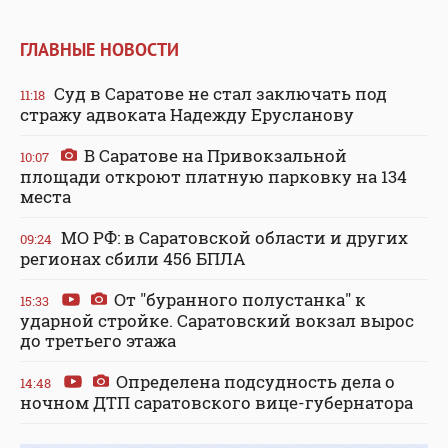
ГЛАВНЫЕ НОВОСТИ
Суд в Саратове не стал заключать под
11:18
стражу адвоката Надежду Ерусланову
В Саратове на Привокзальной
10:07
площади откроют платную парковку на 134
места
МО РФ: в Саратовской области и других
09:24
регионах сбили 456 БПЛА
От "буранного полустанка" к
15:33
ударной стройке. Саратовский вокзал вырос
до третьего этажа
Определена подсудность дела о
14:48
ночном ДТП саратовского вице-губернатора