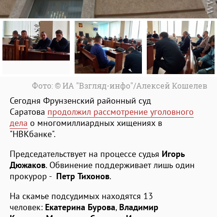
Фото: © ИА "Взгляд-инфо"/Алексей Кошелев
Сегодня Фрунзенский районный суд
Саратова
продолжил рассмотрение уголовного
дела
о многомиллиардных хищениях в
"НВКбанке".
Председательствует на процессе судья
Игорь
Дюжаков
. Обвинение поддерживает лишь один
прокурор -
Петр Тихонов
.
На скамье подсудимых находятся 13
человек:
Екатерина Бурова
,
Владимир