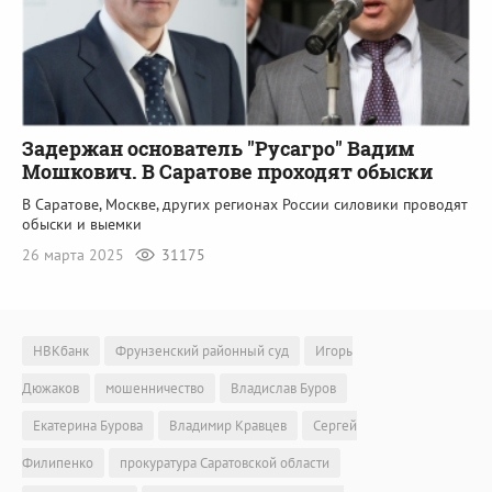
Задержан основатель "Русагро" Вадим
Мошкович. В Саратове проходят обыски
В Саратове, Москве, других регионах России силовики проводят
обыски и выемки
26 марта 2025
31175
НВКбанк
Фрунзенский районный суд
Игорь
Дюжаков
мошенничество
Владислав Буров
Екатерина Бурова
Владимир Кравцев
Сергей
Филипенко
прокуратура Саратовской области