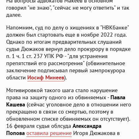
На вопросы адвокатов Макеев в основном
говорил "не знаю", "сейчас не могу ответить" и так
далее.
Напомним, суд по делу о хищениях в "НВКбанке"
должен был стартовать еще в ноябре 2022 года.
Однако по итогам предварительных слушаний
судья Дюжаков вернул дело прокурору в порядке
п. 1 ч. 1 ст. 237 УПК РФ - "для устранения
препятствий его рассмотрения" (обвинительное
заключение подписывал первый зампрокурора
области
Иосиф Минеев
).
Мотивировкой такого шага стало нарушение
права на защиту одного из обвиняемых -
Павла
Кашева
(сейчас уголовное дело в отношении него
прекращено в связи со смертью, поэтому в
обновленном списке обвиняемых он отсутствует).
16 февраля судья облсуда
Александра
Попова
оставила решение
Игоря Дюжакова в