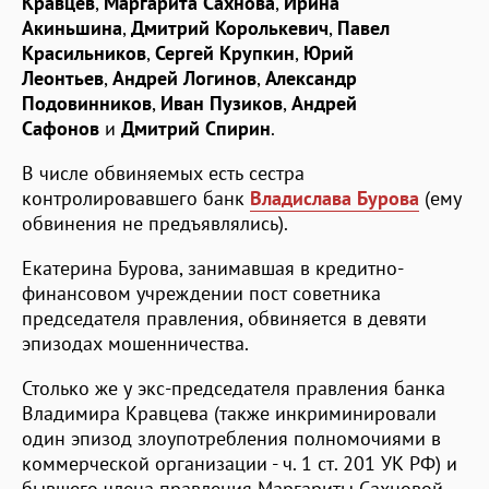
Кравцев
,
Маргарита Сахнова
,
Ирина
Акиньшина
,
Дмитрий Королькевич
,
Павел
Красильников
,
Сергей Крупкин
,
Юрий
Леонтьев
,
Андрей Логинов
,
Александр
Подовинников
,
Иван Пузиков
,
Андрей
Сафонов
и
Дмитрий Спирин
.
В числе обвиняемых есть сестра
контролировавшего банк
Владислава Бурова
(ему
обвинения не предъявлялись).
Екатерина Бурова, занимавшая в кредитно-
финансовом учреждении пост советника
председателя правления, обвиняется в девяти
эпизодах мошенничества.
Столько же у экс-председателя правления банка
Владимира Кравцева (также инкриминировали
один эпизод злоупотребления полномочиями в
коммерческой организации - ч. 1 ст. 201 УК РФ) и
бывшего члена правления Маргариты Сахновой.