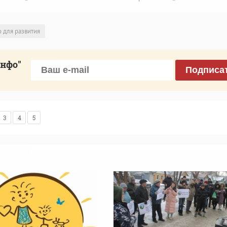
 для развития
инфо"
Подписа
3
4
5