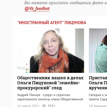
Вы можете прислать сообщения, фото и
@Vz_feedbot
"ИНОСТРАННЫЙ АГЕНТ" ПИЦУНОВА
Общественник нашел в делах
Приста
Ольги Пицуновой "семейно-
Ольги П
прокурорский" след
вручени
Андрей Пинчук - супруг и соратник
Сегодня к 
саратовского эколога, члена Общественной
палаты Сар
16 марта 2015
3992
18 февраля