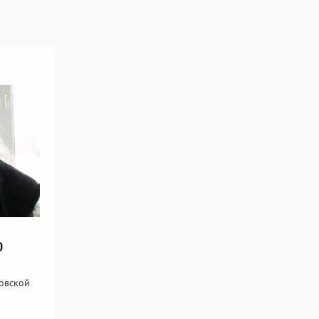
0
овской