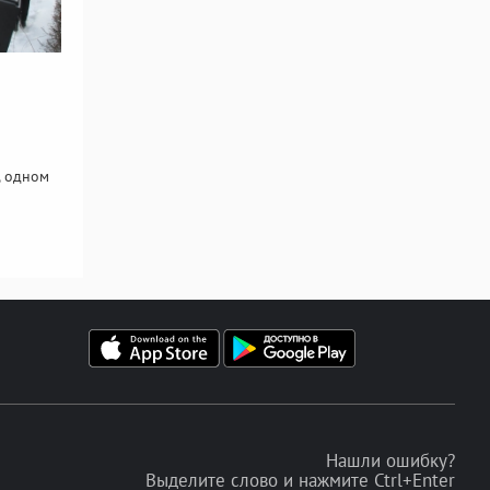
, одном
Нашли ошибку?
Выделите слово и нажмите Ctrl+Enter