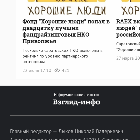
Фонд "Хорошие люди" попал в
RAEX в
двадцатку лучших
людей" 
фандрайзинговых НКО
российс
Приволжья
Саратовски
"Хорошие л
Несколько саратовских НКО включены в
рейтинг по уровню партнерского
27 марта 2
потенциала
22 июня 17:10
421
Информационное агентство
Главный редактор — Лыков Николай Валерьевич