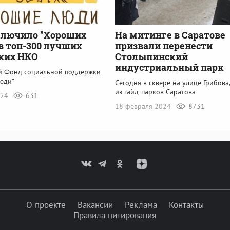
ключило "Хороших
На митинге в Саратове
в топ-300 лучших
призвали перенести
ких НКО
Столыпинский
индустриальный парк
й Фонд социальной поддержки
юди"
Сегодня в сквере на улице Грибова
из гайд-парков Саратова
024
631
18 февраля 2024
8731
О проекте
Вакансии
Реклама
Контакты
Правила цитирования