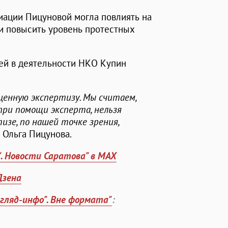
циации Пицуновой могла повлиять на
 и повысить уровень протестных
ей в деятельности НКО Купин
ценную экспертизу. Мы считаем,
при помощи эксперта, нельзя
изе, по нашей точке зрения,
ет Ольга Пицунова.
". Новости Саратова" в MAX
Дзена
згляд-инфо". Вне формата"
: