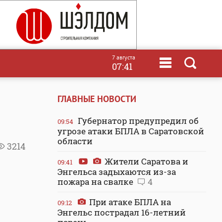
7 августа
07:41
ГЛАВНЫЕ НОВОСТИ
Губернатор предупредил об
09:54
угрозе атаки БПЛА в Саратовской
области
3214
Жители Саратова и
09:41
Энгельса задыхаются из-за
пожара на свалке
4
При атаке БПЛА на
09:12
Энгельс пострадал 16-летний