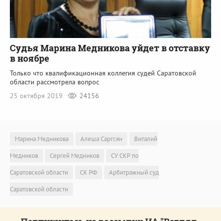
Судья Марина Медникова уйдет в отставку
в ноябре
Только что квалификационная коллегия судей Саратовской
области рассмотрела вопрос
25 октября 2019
24156
Марина Медникова
Алеша Саргсян
Виталий
Медников
Сергей Медников
СУ СКР по
Саратовской области
СК РФ
Арбитражный суд
Саратовской области