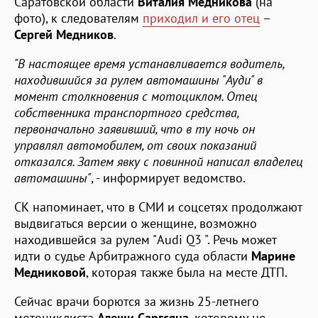
Саратовской области
Виталия Медникова
(на
фото), к следователям
приходил и его отец
–
Сергей Медников
.
"В настоящее время устанавливается водитель,
находившийся за рулем автомашины "Ауди" в
момент столкновения с мотоциклом. Отец
собственника транспортного средства,
первоначально заявивший, что в ту ночь он
управлял автомобилем, от своих показаний
отказался. Затем явку с повинной написал владелец
автомашины"
, - информирует ведомство.
СК напоминает, что в СМИ и соцсетях продолжают
выдвигаться версии о женщине, возможно
находившейся за рулем "Audi Q3 ". Речь может
идти о судье Арбитражного суда области
Марине
Медниковой
, которая также была на месте ДТП.
Сейчас врачи борются за жизнь 25-летнего
мотоциклиста
Алеши Саргсяна
, которому не