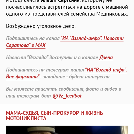
посчастливилось встретиться на дороге с машиной
одного из представителей семейства Медниковых.
Возбуждено уголовное дело.
Подпишитесь на канал
"ИА "Взгляд-инфо". Новости
Саратова" в MAX
Новости "Взгляда" доступны и в канале
Дзена
Подпишитесь на телеграм-канал
"ИА "Взгляд-инфо".
Вне формата"
: заходите - будет интересно
Вы можете прислать сообщения, фото и видео в
наш телеграм-бот
@Vz_feedbot
МАМА-СУДЬЯ, СЫН-ПРОКУРОР И ЖИЗНЬ
МОТОЦИКЛИСТА