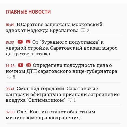
ГЛАВНЫЕ НОВОСТИ
В Саратове задержана московский
15:49
адвокат Надежда Ерусланова
2
От "буранного полустанка" к
15:33
ударной стройке. Саратовский вокзал вырос
до третьего этажа
Определена подсудность дела о
14:48
ночном ДТП саратовского вице-губернатора
5
Смог над городами. Саратовские
08:41
санврачи официально признали загрязнение
воздуха "Ситиматиком"
1
Олег Костин станет областным
07:50
министром здравоохранения