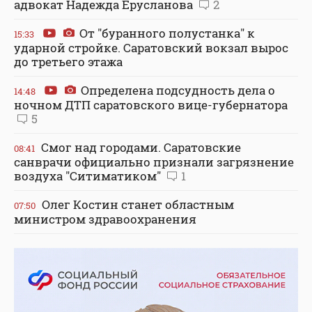
адвокат Надежда Ерусланова
2
От "буранного полустанка" к
15:33
ударной стройке. Саратовский вокзал вырос
до третьего этажа
Определена подсудность дела о
14:48
ночном ДТП саратовского вице-губернатора
5
Смог над городами. Саратовские
08:41
санврачи официально признали загрязнение
воздуха "Ситиматиком"
1
Олег Костин станет областным
07:50
министром здравоохранения