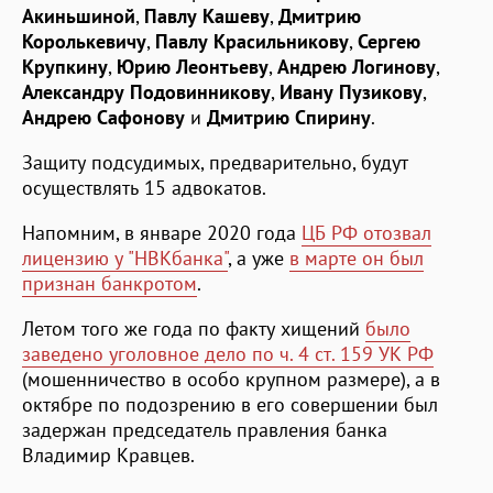
Акиньшиной
,
Павлу Кашеву
,
Дмитрию
Королькевичу
,
Павлу Красильникову
,
Сергею
Крупкину
,
Юрию Леонтьеву
,
Андрею Логинову
,
Александру Подовинникову
,
Ивану Пузикову
,
Андрею Сафонову
и
Дмитрию Спирину
.
Защиту подсудимых, предварительно, будут
осуществлять 15 адвокатов.
Напомним, в январе 2020 года
ЦБ РФ отозвал
лицензию у "НВКбанка"
, а уже
в марте он был
признан банкротом
.
Летом того же года по факту хищений
было
заведено уголовное дело по ч. 4 ст. 159 УК РФ
(мошенничество в особо крупном размере), а в
октябре по подозрению в его совершении был
задержан председатель правления банка
Владимир Кравцев.