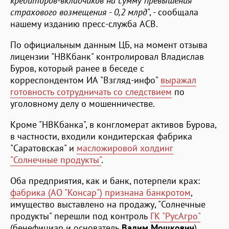
кредиторов-вкладчиков на сумму превышения
страхового возмещения - 0,2 млрд
", - сообщала
нашему изданию пресс-служба АСВ.
По официальным данным ЦБ, на момент отзыва
лицензии "НВКбанк" контролировал Владислав
Буров, который ранее в беседе с
корреспондентом ИА "Взгляд-инфо"
выражал
готовность сотрудничать со следствием
по
уголовному делу о мошенничестве.
Кроме "НВКбанка", в конгломерат активов Бурова,
в частности, входили кондитерская фабрика
"Саратовская" и
масложировой холдинг
"Солнечные продукты"
.
Оба предприятия, как и банк, потерпели крах:
фабрика (АО "Консар") признана банкротом
,
имущество выставлено на продажу, "Солнечные
продукты" перешли под контроль
ГК "РусАгро"
(бенефициар и основатель
Вадим Мошкович
).