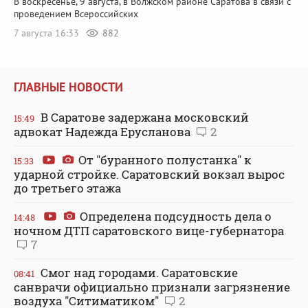
В воскресенье, 9 августа, в Волжском районе Саратова в связи с
проведением Всероссийских
7 августа 16:33
882
ГЛАВНЫЕ НОВОСТИ
В Саратове задержана московский
15:49
адвокат Надежда Ерусланова
2
От "буранного полустанка" к
15:33
ударной стройке. Саратовский вокзал вырос
до третьего этажа
Определена подсудность дела о
14:48
ночном ДТП саратовского вице-губернатора
7
Смог над городами. Саратовские
08:41
санврачи официально признали загрязнение
воздуха "Ситиматиком"
2