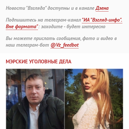
Новости "Взгляда" доступны и в канале
Дзена
Подпишитесь на телеграм-канал
"ИА "Взгляд-инфо".
Вне формата"
: заходите - будет интересно
Вы можете прислать сообщения, фото и видео в
наш телеграм-бот
@Vz_feedbot
МЭРСКИЕ УГОЛОВНЫЕ ДЕЛА