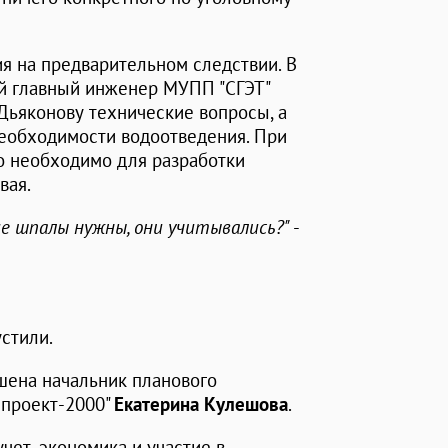
я на предварительном следствии. В
ий главный инженер МУПП "СГЭТ"
Дьяконову технические вопросы, а
еобходимости водоотведения. При
то необходимо для разработки
вая.
е шпалы нужны, они учитывались?"
-
стили.
шена начальник планового
проект-2000"
Екатерина Кулешова
.
учет, экономика и участие в