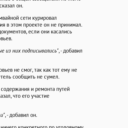
ссказал он.
амвайной сети курировал
ия в этом проекте он не принимал.
документов, если они касались
вьев.
ые из них подписывались"
, - добавил
ьев не смог, так как тот ему не
етель сообщить не сумел.
 содержания и ремонта путей
казал, что его участие
и"
, - добавил он.
 ничего конкретного по уголовному