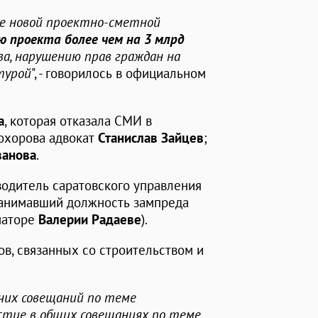
ие новой проектно-сметной
ю проекта более чем на 3 млрд
ва, нарушению прав граждан на
турой
", - говорилось в официальном
а
, которая отказала СМИ в
охорова адвокат
Станислав Зайцев
;
ванова
.
водитель саратовского управления
занимавший должность зампреда
наторе
Валерии Радаеве
).
ов, связанных со строительством и
очих совещаний по теме
астие в общих совещаниях по теме