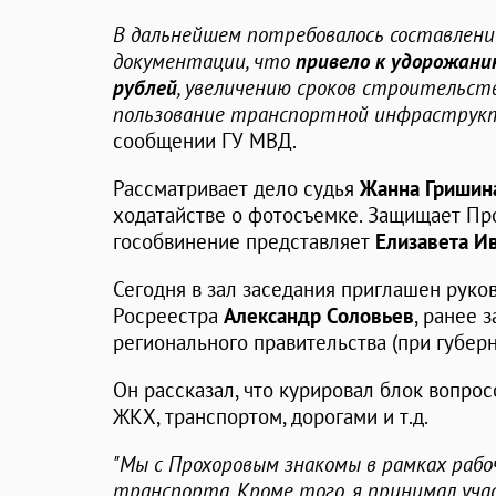
В дальнейшем потребовалось составлен
документации, что
привело к удорожани
рублей
, увеличению сроков строительст
пользование транспортной инфраструк
сообщении ГУ МВД.
Рассматривает дело судья
Жанна Гришин
ходатайстве о фотосъемке. Защищает Пр
гособвинение представляет
Елизавета И
Сегодня в зал заседания приглашен руко
Росреестра
Александр Соловьев
, ранее 
регионального правительства (при губер
Он рассказал, что курировал блок вопрос
ЖКХ, транспортом, дорогами и т.д.
"Мы с Прохоровым знакомы в рамках раб
транспорта. Кроме того, я принимал уч