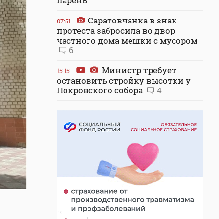
парень
Саратовчанка в знак
07:51
протеста забросила во двор
частного дома мешки с мусором
6
Министр требует
15:15
остановить стройку высотки у
Покровского собора
4