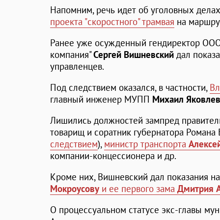
Напомним, речь идет об уголовных дела
проекта "скоростного" трамвая
на маршру
Ранее уже осужденный гендиректор ООО
компания"
Сергей Вишневский
дал показа
управленцев.
Под следствием оказался, в частности,
Вл
главный инженер МУПП
Михаил Яковле
Лишились должностей зампред правител
товарищ и соратник губернатора Романа
следствием
),
министр транспорта
Алексе
компании-концессионера и др.
Кроме них, Вишневский дал показания н
Мокроусову
и ее первого зама
Дмитрия 
О процессуальном статусе экс-главы мун