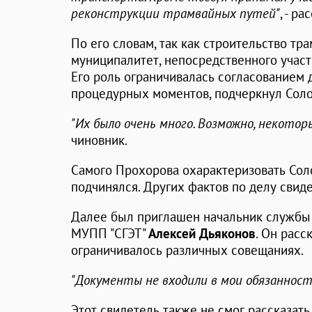
реконструкции трамвайных путей"
, - ра
По его словам, так как строительство тр
муниципалитет, непосредственного участ
Его роль ограничивалась согласованием 
процедурных моментов, подчеркнул Соло
"Их было очень много. Возможно, некотор
чиновник.
Самого Прохорова охарактеризовать Солов
подчинялся. Других фактов по делу свид
Далее был приглашен начальник службы
МУПП "СГЭТ"
Алексей Дьяконов
. Он расс
ограничивалось различных совещаниях.
"Документы не входили в мои обязанност
Этот свидетель также не смог рассказать