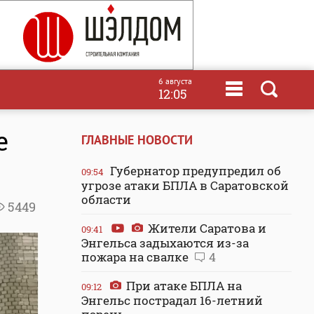
6 августа
12:05
е
ГЛАВНЫЕ НОВОСТИ
Губернатор предупредил об
09:54
угрозе атаки БПЛА в Саратовской
области
5449
Жители Саратова и
09:41
Энгельса задыхаются из-за
пожара на свалке
4
При атаке БПЛА на
09:12
Энгельс пострадал 16-летний