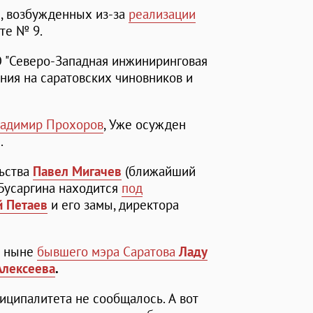
х, возбужденных из-за
реализации
те № 9.
 "Северо-Западная инжиниринговая
ния на саратовских чиновников и
адимир Прохоров
, Уже осужден
в
.
ьства
Павел Мигачев
(ближайший
 Бусаргина находится
под
й Петаев
и его замы, директора
а ныне
бывшего мэра Саратова
Ладу
Алексеева
.
иципалитета не сообщалось. А вот