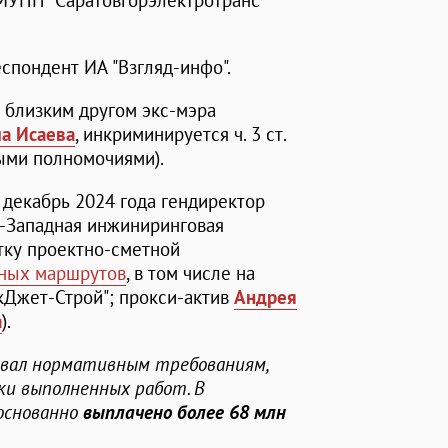
МУПП "Саратовгорэлектротранс"
спондент ИА "Взгляд-инфо".
 близким другом экс-мэра
а Исаева
, инкриминируется ч. 3 ст.
ыми полномочиями).
о декабрь 2024 года гендиректор
-Западная инжиниринговая
отку проектно-сметной
йных маршрутов
, в том числе на
кДжет-Строй"; прокси-актив
Андрея
а
).
вал нормативным требованиям,
ки выполненных работ. В
основанно
выплачено более 68 млн