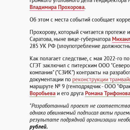
громкого уголовного дела гендиректора 
Владимира Прохорова
.
Об этом с места событий сообщает корре
Прохорову, который считается протеже и
Саратова, ныне вице-губернатора
Михаил
285 УК РФ (злоупотребление должностн
Как полагает следствие, с мая 2022-го п
СГЭТ заключил с питерским ООО "Северо
компания" ("СЗИК") контракты на разраб
документации по
реконструкции трамва
маршруте № 9 (генподрядчик - ООО "Фра
Воробьева
и его друга
Романа Трифонов
"
Разработанный проект не соответство
однако обвиняемый подписал акты прием
результате подрядной организации необ
рублей.