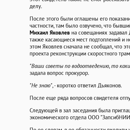
делу.
После этого были оглашены его показани
частности, там было озвучено, что бывш
Михаил Яковлев
на совещаниях задавал 
также касающиеся мест подтоплений и н
этом Яковлев сначала не сообщал, что э
проекта реконструкции скоростного трам
"Ваши советы по водоотведению, то каки
задала вопрос прокурор.
"Не знаю"
, - коротко ответил Дьяконов.
После еще ряда вопросов свидетеля отпу
Следующей в зал заседания была пригла
экономического отдела ООО "ЗапсибНИИ
По ее словам, в ее обязанности входили 