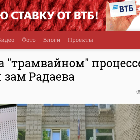
Видео
Фото
Блоги
Проекты
а "трамвайном" процесс
 зам Радаева