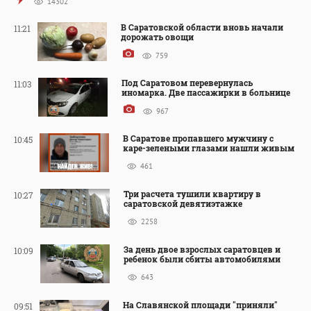
14302
В Саратовской области вновь начали
11:21
дорожать овощи
759
Под Саратовом перевернулась
11:03
иномарка. Две пассажирки в больнице
967
В Саратове пропавшего мужчину с
10:45
каре-зелеными глазами нашли живым
461
Три расчета тушили квартиру в
10:27
саратовской девятиэтажке
2258
За день двое взрослых саратовцев и
10:09
ребенок были сбиты автомобилями
643
На Славянской площади "приняли"
09:51