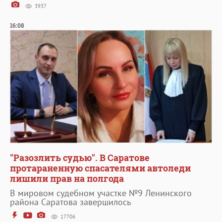
3937
16:08
"Разозлить судью". В Саратове
протараненную спасателями автоледи
лишили прав на полгода
В мировом судебном участке №9 Ленинского
района Саратова завершилось
17706