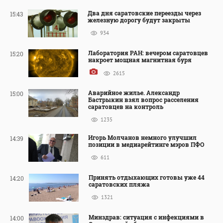
Два дня саратовские переезды через
15:43
железную дорогу будут закрыты
934
Лаборатория РАН: вечером саратовцев
15:20
накроет мощная магнитная буря
2615
Аварийное жилье. Александр
15:00
Бастрыкин взял вопрос расселения
саратовцев на контроль
1235
Игорь Молчанов немного улучшил
14:39
позиции в медиарейтинге мэров ПФО
611
Принять отдыхающих готовы уже 44
14:20
саратовских пляжа
1321
Минздрав: ситуация с инфекциями в
14:00