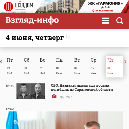
4 июня, четверг
Пт
Сб
Вc
Пн
Вт
Ср
Чт
29
30
31
01
02
03
04
Май
Май
Май
Июн
Июн
Июн
Июн
СВО. Названы имена еще восьми
18:05
погибших из Саратовской области
7923
17:42