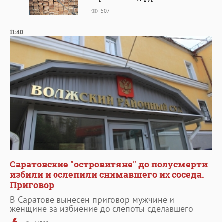
507
11:40
Саратовские "островитяне" до полусмерти
избили и ослепили снимавшего их соседа.
Приговор
В Саратове вынесен приговор мужчине и
женщине за избиение до слепоты сделавшего