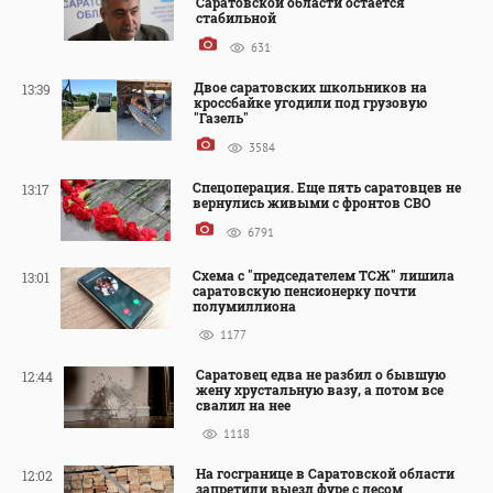
Саратовской области остается
стабильной
631
Двое саратовских школьников на
13:39
кроссбайке угодили под грузовую
"Газель"
3584
Спецоперация. Еще пять саратовцев не
13:17
вернулись живыми с фронтов СВО
6791
Схема с "председателем ТСЖ" лишила
13:01
саратовскую пенсионерку почти
полумиллиона
1177
Саратовец едва не разбил о бывшую
12:44
жену хрустальную вазу, а потом все
свалил на нее
1118
На госгранице в Саратовской области
12:02
запретили выезд фуре с лесом