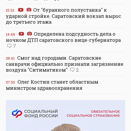
От "буранного полустанка" к
15:33
ударной стройке. Саратовский вокзал вырос
до третьего этажа
Определена подсудность дела о
14:48
ночном ДТП саратовского вице-губернатора
7
Смог над городами. Саратовские
08:41
санврачи официально признали загрязнение
воздуха "Ситиматиком"
2
Олег Костин станет областным
07:50
министром здравоохранения