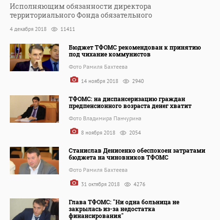
Исполняющим обязанности директора
территориального Фонда обязательного
4 декабря 2018
11411
Бюджет ТФОМС рекомендован к принятию
под чихание коммунистов
Фото Рамиля Бахтеева
14 ноября 2018
2940
ТФОМС: на диспансеризацию граждан
предпенсионного возраста денег хватит
Фото Владимира Панчурина
8 ноября 2018
2054
Станислав Денисенко обеспокоен затратами
бюджета на чиновников ТФОМС
Фото Рамиля Бахтеева
31 октября 2018
4276
Глава ТФОМС: "Ни одна больница не
закрылась из-за недостатка
финансирования"