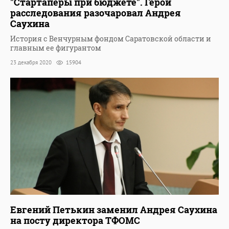
"Стартаперы при бюджете". Герой
расследования разочаровал Андрея
Саухина
История с Венчурным фондом Саратовской области и
главным ее фигурантом
23 декабря 2020
15904
Евгений Петькин заменил Андрея Саухина
на посту директора ТФОМС