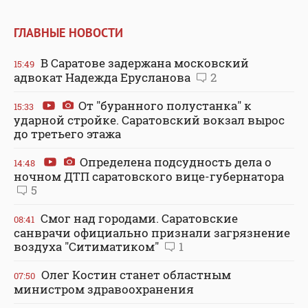
ГЛАВНЫЕ НОВОСТИ
В Саратове задержана московский
15:49
адвокат Надежда Ерусланова
2
От "буранного полустанка" к
15:33
ударной стройке. Саратовский вокзал вырос
до третьего этажа
Определена подсудность дела о
14:48
ночном ДТП саратовского вице-губернатора
5
Смог над городами. Саратовские
08:41
санврачи официально признали загрязнение
воздуха "Ситиматиком"
1
Олег Костин станет областным
07:50
министром здравоохранения