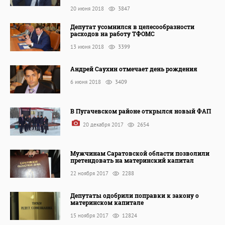
20 июня 2018
3847
Депутат усомнился в целесообразности
расходов на работу ТФОМС
13 июня 2018
3399
Андрей Саухин отмечает день рождения
6 июня 2018
3409
В Пугачевском районе открылся новый ФАП
20 декабря 2017
2654
Мужчинам Саратовской области позволили
претендовать на материнский капитал
22 ноября 2017
2288
Депутаты одобрили поправки к закону о
материнском капитале
15 ноября 2017
12824