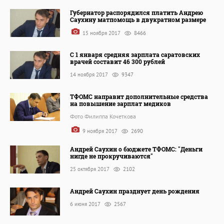
Губернатор распорядился платить Андрею
Саухину матпомощь в двукратном размере
15 ноября 2017
8466
С 1 января средняя зарплата саратовских
врачей составит 46 300 рублей
14 ноября 2017
9347
ТФОМС направит дополнительные средства
на повышение зарплат медиков
Фото Филиппа Кочеткова
9 ноября 2017
2690
Андрей Саухин о бюджете ТФОМС: "Деньги
нигде не прокручиваются"
25 октября 2017
2102
Андрей Саухин празднует день рождения
6 июня 2017
2567