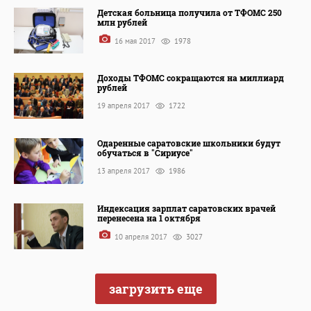
Детская больница получила от ТФОМС 250
млн рублей
16 мая 2017
1978
Доходы ТФОМС сокращаются на миллиард
рублей
19 апреля 2017
1722
Одаренные саратовские школьники будут
обучаться в "Сириусе"
13 апреля 2017
1986
Индексация зарплат саратовских врачей
перенесена на 1 октября
10 апреля 2017
3027
загрузить еще