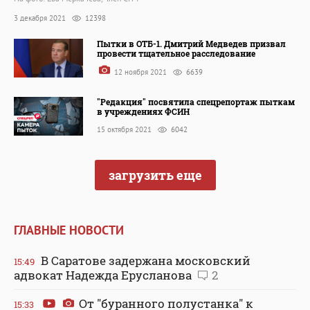
3 декабря 2021
12398
Пытки в ОТБ-1. Дмитрий Медведев призвал
провести тщательное расследование
12 ноября 2021
6639
"Редакция" посвятила спецрепортаж пыткам
в учреждениях ФСИН
15 октября 2021
6042
загрузить еще
ГЛАВНЫЕ НОВОСТИ
В Саратове задержана московский
15:49
адвокат Надежда Ерусланова
2
От "буранного полустанка" к
15:33