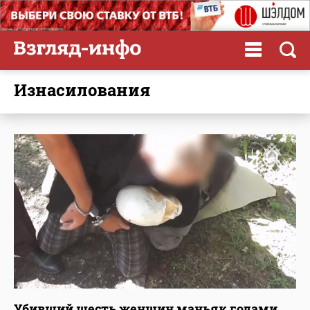
изнасилования
Убивший шесть женщин маньяк годами