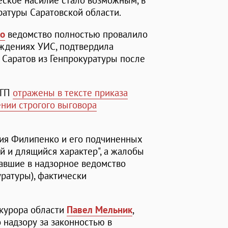
ческое насилие стало возможным, в
ратуры Саратовской области.
ко
ведомство полностью провалило
еждениях УИС, подтвердила
 Саратов из Генпрокуратуры после
 ГП
отражены в тексте приказа
нии строгого выговора
твия Филипенко и его подчиненных
й и длящийся характер", а жалобы
павшие в надзорное ведомство
уратуры), фактически
курора области
Павел Мельник
,
 надзору за законностью в