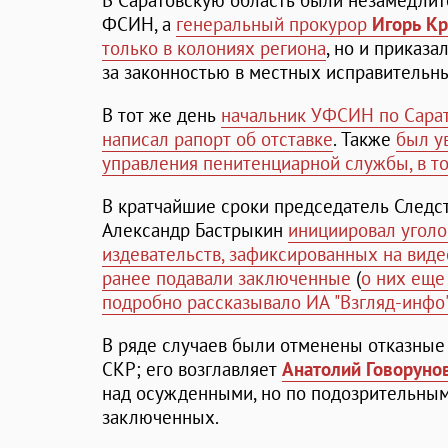
В Саратовскую область были незамедлит
ФСИН, а
генеральный прокурор
Игорь Кр
только в колониях региона
, но и приказа
за законностью в местных исправительн
В тот же день
начальник УФСИН по Сара
написал рапорт об отставке
. Также
был у
управления пенитенциарной службы, в т
В кратчайшие сроки председатель Следс
Александр Бастрыкин
инициировал уголо
издевательств, зафиксированных на виде
ранее подавали заключенные
(
о них еще
подробно рассказывало ИА "Взгляд-инфо
В ряде случаев были отменены отказные
СКР; его возглавляет
Анатолий Говоруно
над осужденными, но по подозрительны
заключенных.