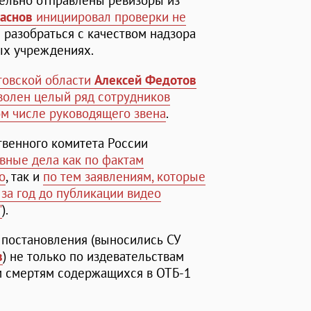
ельно отправлены ревизоры из
аснов
инициировал проверки не
л разобраться с качеством надзора
ых учреждениях.
товской области
Алексей Федотов
волен целый ряд сотрудников
ом числе руководящего звена
.
твенного комитета России
вные дела как по фактам
о
, так и
по тем заявлениям, которые
 за год до публикации видео
"
).
 постановления (выносились СУ
в
) не только по издевательствам
м смертям содержащихся в ОТБ-1