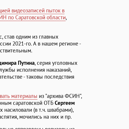
цией видеозаписей пыток в
ИН по Саратовской области
,
 став одним из главных
сии 2021-го. А в нашем регионе -
ствительным.
димира Путина
, серия уголовных
службы исполнения наказаний,
тельстве - таковы последствия
вать материалы
из "архива ФСИН",
нным саратовской ОТБ
Сергеем
 насиловали (в т.ч. швабрами),
спятия, мочились на них и пр.