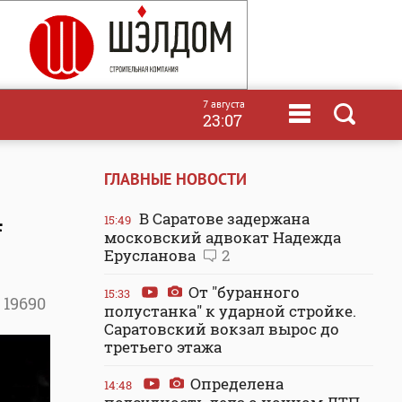
7 августа
23:07
ГЛАВНЫЕ НОВОСТИ
4
В Саратове задержана
15:49
московский адвокат Надежда
Ерусланова
2
От "буранного
15:33
19690
полустанка" к ударной стройке.
Саратовский вокзал вырос до
третьего этажа
Определена
14:48