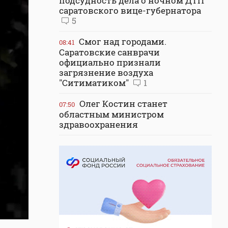
подсудность дела о ночном ДТП
саратовского вице-губернатора
5
Смог над городами.
08:41
Саратовские санврачи
официально признали
загрязнение воздуха
"Ситиматиком"
1
Олег Костин станет
07:50
областным министром
здравоохранения