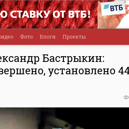
Видео
Фото
Блоги
Проекты
ександр Бастрыкин:
вершено, установлено 4