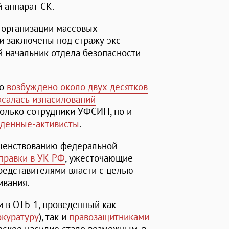
 аппарат СК.
 организации массовых
и заключены под стражу экс-
й начальник отдела безопасности
ло
возбуждено около двух десятков
асалась изнасилований
только сотрудники УФСИН, но и
жденные-активисты
.
ршенствованию федеральной
правки в УК РФ
, ужесточающие
редставителями власти с целью
ивания.
и в ОТБ-1, проведенный как
окуратуру
), так и
правозащитниками