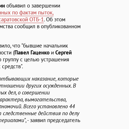
ин
объявил о завершении
нных по фактам пыток,
саратовской ОТБ-1
. Об этом
мства сообщил в опубликованном
вило, что "бывшие начальник
ости (
Павел Гаценко
и
Сергей
ую группу с целью устрашения
средств".
 отбывающих наказание, которые
тношении других осужденных. В
ых дел, о совершении
характера, вымогательства,
номочий. Всего установлено 44
т следственные действия по делу
териалами
", - заявил председатель