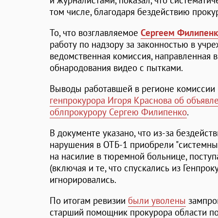
и журналистами, показал, что системати
том числе, благодаря бездействию проку
То, что возглавляемое
Сергеем Филипен
работу по надзору за законностью в учр
ведомственная комиссия, направленная в
обнародования видео с пытками.
Выводы работавшей в регионе комиссии
генпрокурора Игоря Краснова об объявле
облпрокурору Сергею Филипенко
.
В документе указано, что из-за бездейс
нарушения в ОТБ-1 приобрели "системны
на насилие в тюремной больнице, посту
(включая и те, что спускались из Генпрок
игнорировались.
По итогам ревизии
были уволены
зампро
старший помощник прокурора области по