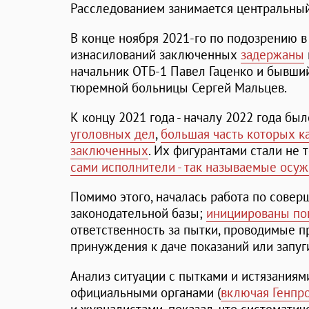
Расследованием занимается центральный
В конце ноября 2021-го по подозрению в
изнасилований заключенных
задержаны
начальник ОТБ-1 Павел Гаценко и бывши
тюремной больницы Сергей Мальцев.
К концу 2021 года - началу 2022 года бы
уголовных дел
,
большая часть которых к
заключенных
. Их фигурантами стали не 
сами исполнители - так называемые осу
Помимо этого, началась работа по сове
законодательной базы;
инициированы по
ответственность за пытки, проводимые п
принуждения к даче показаний или запуг
Анализ ситуации с пытками и истязаниям
официальными органами (
включая Генпр