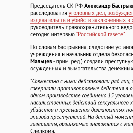
Председатель СК РФ
Александр Бастрык
расследования
уголовных дел, возбужде
издевательств и убийств заключенных в 
руководитель правоохранительного ведо
сегодня интервью
"Российской газете"
.
По словам Бастрыкина, следствие устано
учреждения и начальник отдела безопасн
Мальцев
- прим. ред.) создали преступн
осужденных и вымогательства денежных 
"
Совместно с ними действовали ряд лиц,
совершали противоправные действия в о
одном производстве соединено 15 уголовн
насильственных действий сексуального 
убийства и превышения должностных пол
эпизода преступлений. На данный момен
завершены, обвиняемые знакомятся с ма
Следкома.