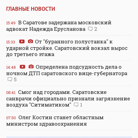
ГЛАВНЫЕ НОВОСТИ
В Саратове задержана московский
15:49
адвокат Надежда Ерусланова
2
От "буранного полустанка" к
15:33
ударной стройке. Саратовский вокзал вырос
до третьего этажа
Определена подсудность дела о
14:48
ночном ДТП саратовского вице-губернатора
5
Смог над городами. Саратовские
08:41
санврачи официально признали загрязнение
воздуха "Ситиматиком"
1
Олег Костин станет областным
07:50
министром здравоохранения