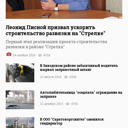
Леонид Писной призвал ускорить
строительство развязки на "Стрелке"
Первый этап реализации проекта строительства
развязки в районе "Стрелка"
14 октября 2016
4716
В Заводском районе забывчивый водитель
вырвал заправочный шланг
22 августа 2016
1926
Автолюбительница "оседлала" ограждение на
заправке
22 декабря 2015
4741
В ООО "Саратоворгсинтез" сменился
гендиректор