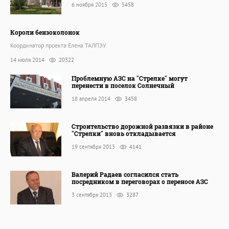
6 ноября 2015
5458
Короли бензоколонок
Координатор проекта Елена ТАЛПЭУ
14 июля 2014
20322
Проблемную АЗС на "Стрелке" могут
перенести в поселок Солнечный
18 апреля 2014
3458
Строительство дорожной развязки в районе
"Стрелки" вновь откладывается
19 сентября 2013
4141
Валерий Радаев согласился стать
посредником в переговорах о переносе АЗС
3 сентября 2013
3287