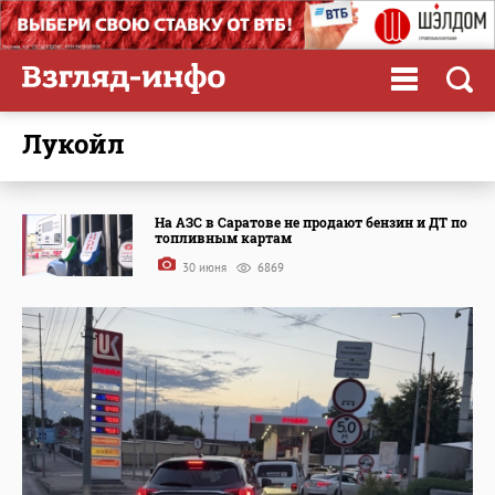
Лукойл
На АЗС в Саратове не продают бензин и ДТ по
топливным картам
30 июня
6869