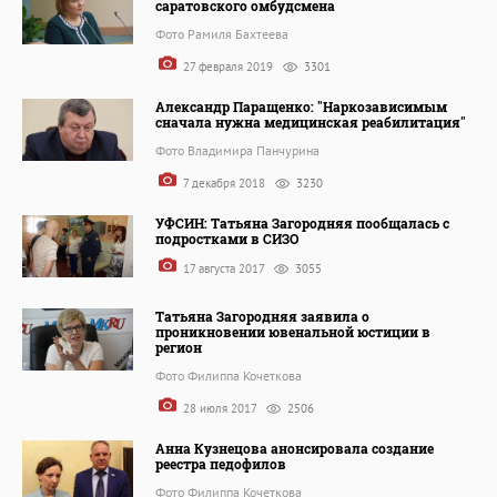
саратовского омбудсмена
Фото Рамиля Бахтеева
27 февраля 2019
3301
Александр Паращенко: "Наркозависимым
сначала нужна медицинская реабилитация"
Фото Владимира Панчурина
7 декабря 2018
3230
УФСИН: Татьяна Загородняя пообщалась с
подростками в СИЗО
17 августа 2017
3055
Татьяна Загородняя заявила о
проникновении ювенальной юстиции в
регион
Фото Филиппа Кочеткова
28 июля 2017
2506
Анна Кузнецова анонсировала создание
реестра педофилов
Фото Филиппа Кочеткова