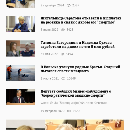
25 декабря 2024
2387
Жительнице Саратова отказали в выплатах
на ребенка в связи с якобы его "смертью"
8 июня 2022
5428
Татьяна Загородняя и Надежда Сухова
заработали на двоих почти 5 млн рублей
31 мая 2022
3494
В Вольске утонули родные братья. Старший
пытался спасти младшего
1 марта 2021
10549
Депутат сообщил бизнес-омбудсмену о
"бюрократической машине смерти"
Фото: © ИА "Взгляд-инфо"/Филипп Кочетков
19 февраля 2020
2120