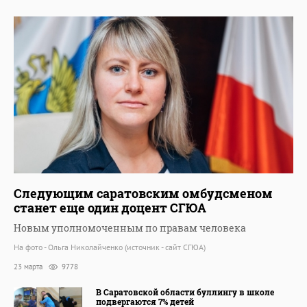
Следующим саратовским омбудсменом
станет еще один доцент СГЮА
Новым уполномоченным по правам человека
На фото - Ольга Николайченко (источник - сайт СГЮА)
23 марта
9778
В Саратовской области буллингу в школе
подвергаются 7% детей