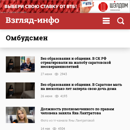
омбудсмен
Без образования и общения. В СК РФ
отреагировали на жалобу саратовской
несовершеннолетней
27 июня
2943
Без образования и общения. В Саратове мать
на несколько лет заперла свою дочь дома
26 июня
4193
Должность уполномоченного по правам
человека заняла Яна Лантратова
Фото из тг-канала Яны Лантратовой
14 мая
4504