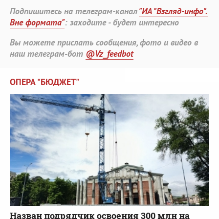
Подпишитесь на телеграм-канал
"ИА "Взгляд-инфо".
Вне формата"
: заходите - будет интересно
Вы можете прислать сообщения, фото и видео в
наш телеграм-бот
@Vz_feedbot
ОПЕРА "БЮДЖЕТ"
Назван подрядчик освоения 300 млн на