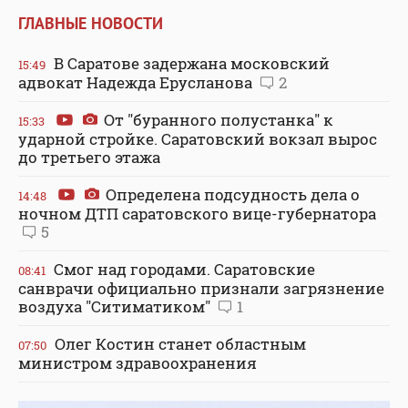
ГЛАВНЫЕ НОВОСТИ
В Саратове задержана московский
15:49
адвокат Надежда Ерусланова
2
От "буранного полустанка" к
15:33
ударной стройке. Саратовский вокзал вырос
до третьего этажа
Определена подсудность дела о
14:48
ночном ДТП саратовского вице-губернатора
5
Смог над городами. Саратовские
08:41
санврачи официально признали загрязнение
воздуха "Ситиматиком"
1
Олег Костин станет областным
07:50
министром здравоохранения