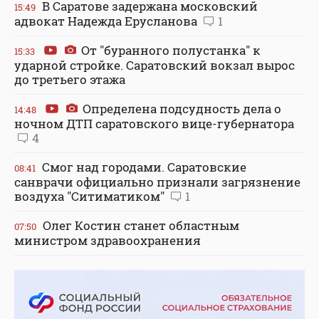
В Саратове задержана московский
15:49
адвокат Надежда Ерусланова
1
От "буранного полустанка" к
15:33
ударной стройке. Саратовский вокзал вырос
до третьего этажа
Определена подсудность дела о
14:48
ночном ДТП саратовского вице-губернатора
4
Смог над городами. Саратовские
08:41
санврачи официально признали загрязнение
воздуха "Ситиматиком"
1
Олег Костин станет областным
07:50
министром здравоохранения