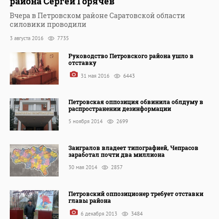
района Сергей Горячев
Вчера в Петровском районе Саратовской области
силовики проводили
3 августа 2016
7735
Руководство Петровского района ушло в
отставку
31 мая 2016
6443
Петровская оппозиция обвинила облдуму в
распространении дезинформации
5 ноября 2014
2699
Заигралов владеет типографией, Чепрасов
заработал почти два миллиона
30 мая 2014
2857
Петровский оппозиционер требует отставки
главы района
6 декабря 2013
3484