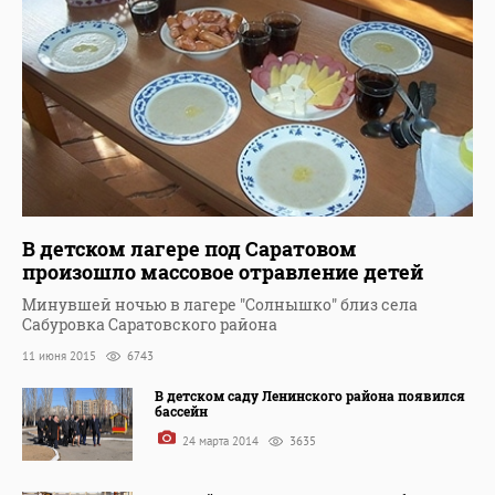
В детском лагере под Саратовом
произошло массовое отравление детей
Минувшей ночью в лагере "Солнышко" близ села
Сабуровка Саратовского района
11 июня 2015
6743
В детском саду Ленинского района появился
бассейн
24 марта 2014
3635