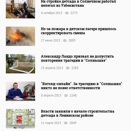
На стройке детсада в Солнечном работал
нелегал из Узбекистана
4 октября 2013
2273
Из-за пожара в детском лагере пришлось
скорректировать смены
27 июня 2013
2003
Александр Ландо призвал не допустить
повторения трагедии в "Солнышке"
25 апреля 2013
2283
"Взгляд-онлайн". За трагедию в "Солнышке"
никто не понес ответственности
8 апреля 2013
2248
Власти заявили о начале строительства
детсада в Ленинском районе
11 марта 2013
2049