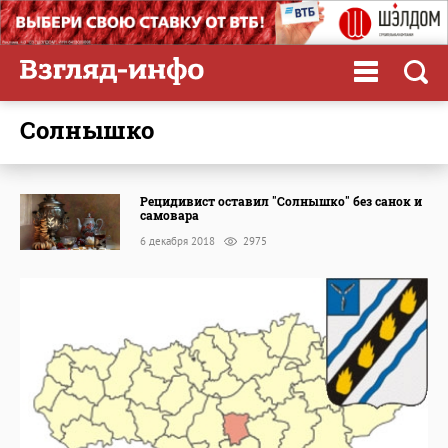
Солнышко
Рецидивист оставил "Солнышко" без санок и
самовара
6 декабря 2018
2975