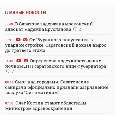
ГЛАВНЫЕ НОВОСТИ
В Саратове задержана московский
15:49
адвокат Надежда Ерусланова
2
От "буранного полустанка" к
15:33
ударной стройке. Саратовский вокзал вырос
до третьего этажа
Определена подсудность дела о
14:48
ночном ДТП саратовского вице-губернатора
7
Смог над городами. Саратовские
08:41
санврачи официально признали загрязнение
воздуха "Ситиматиком"
Олег Костин станет областным
07:50
министром здравоохранения