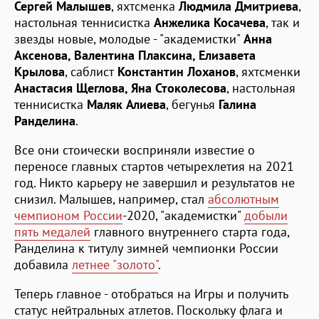
Сергей Малышев
, яхтсменка
Людмила Дмитриева
,
настольная теннисистка
Анжелика Косачева
, так и
звезды новые, молодые - "академистки"
Анна
Аксенова, Валентина Плаксина, Елизавета
Крылова
, саблист
Константин Лоханов
, яхтсменки
Анастасия Щеглова, Яна Стоколесова
, настольная
теннисистка
Маляк Алиева
, бегунья
Галина
Ранделина
.
Все они стоически восприняли известие о
переносе главных стартов четырехлетия на 2021
год. Никто карьеру не завершил и результатов не
снизил. Малышев, например, стал
абсолютным
чемпионом России
-2020, "академистки"
добыли
пять медалей
главного внутреннего старта года,
Ранделина к титулу зимней чемпионки России
добавила
летнее "золото"
.
Теперь главное - отобраться на Игры и получить
статус нейтральных атлетов. Поскольку флага и