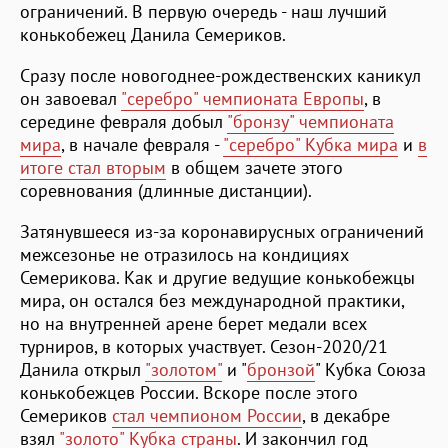
ограничений. В первую очередь - наш лучший
конькобежец Данила Семериков.
Сразу после новогоднее-рождественских каникул
он завоевал
"серебро" чемпионата Европы
, в
середине февраля добыл
"бронзу" чемпионата
мира
, в начале февраля -
"серебро" Кубка мира
и
в
итоге стал вторым
в общем зачете этого
соревнования (длинные дистанции).
Затянувшееся из-за коронавирусных ограничений
межсезонье не отразилось на кондициях
Семерикова. Как и другие ведущие конькобежцы
мира, он остался без международной практики,
но на внутренней арене берет медали всех
турниров, в которых участвует. Сезон-2020/21
Данила открыл
"золотом"
и "
бронзой
" Кубка Союза
конькобежцев России. Вскоре после этого
Семериков
стал чемпионом России
, в декабре
взял
"золото" Кубка страны
. И закончил год