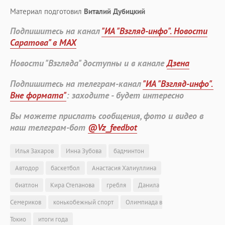
Материал подготовил
Виталий Дубицкий
Подпишитесь на канал
"ИА "Взгляд-инфо". Новости
Саратова" в MAX
Новости "Взгляда" доступны и в канале
Дзена
Подпишитесь на телеграм-канал
"ИА "Взгляд-инфо".
Вне формата"
: заходите - будет интересно
Вы можете прислать сообщения, фото и видео в
наш телеграм-бот
@Vz_feedbot
Илья Захаров
Инна Зубова
бадминтон
Автодор
баскетбол
Анастасия Халиуллина
биатлон
Кира Степанова
гребля
Данила
Семериков
конькобежный спорт
Олимпиада в
Токио
итоги года