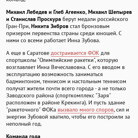
Михаил Лебедев и Глеб Агеенко, Михаил Шепырев
и Станислав Проскура
берут медали российского
Гран-При,
Никита Зибров
стал бронзовым
призером первенства страны среди юношей. С
ними со всеми работает Инна Зубова.
А еще в Саратове
достраивается ФОК
для
спортшколы "Олимпийские ракетки", которую
возглавляет Инна Вячеславовна. С его вводом в
эксплуатацию возможность заниматься
бадминтоном, теннисом и настольным теннисом
получат жители почти всего города - а не только
Заводского района (спорткомплекс "Заря"
расположен в районе Крекинга). И пусть здание
"ракеточного" ФОКа
вызвало много споров
, сил и
энергии Зубовой хватило, чтобы его построили за
неполный год.
Команда года