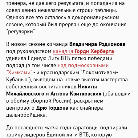
тренера, не давшего результата, и попадания на
совершенно нежелательные строки таблицы.
Однако все это осталось в докоронавирусном
сезоне, который был прерван еще до окончания
"регулярки".
В новом сезоне команда
Владимира Родионова
под руководством
канадца
Горди Херберта
удивила Единую Лигу ВТБ пятью победами
подряд (в том числе
над подмосковными
"Химками"
- и краснодарским "Локомотивом-
Кубанью"), выводом на новые высоты мастерства
собственных воспитанников
Никиты
Михайловского
и
Антона Квитковских
(оба вошли
в обойму сборной России), раскрытием
центрового
Дрю Гордона
как снайпера-
дальнобойщика.
До последнего матча года саратовцы подпирали
тройку лидеров Единой лиги ВТБ, которую