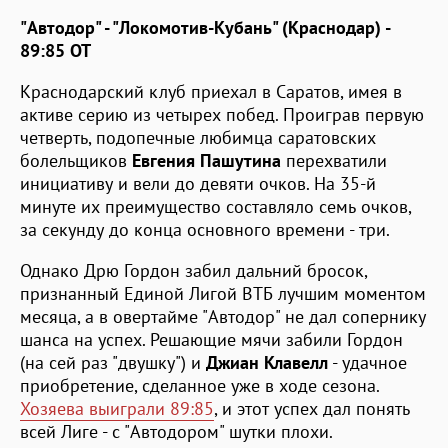
"Автодор" - "Локомотив-Кубань" (Краснодар) -
89:85 ОТ
Краснодарский клуб приехал в Саратов, имея в
активе серию из четырех побед. Проиграв первую
четверть, подопечные любимца саратовских
болельщиков
Евгения Пашутина
перехватили
инициативу и вели до девяти очков. На 35-й
минуте их преимущество составляло семь очков,
за секунду до конца основного времени - три.
Однако Дрю Гордон забил дальний бросок,
признанный Единой Лигой ВТБ лучшим моментом
месяца, а в овертайме "Автодор" не дал сопернику
шанса на успех. Решающие мячи забили Гордон
(на сей раз "двушку") и
Джиан Клавелл
- удачное
приобретение, сделанное уже в ходе сезона.
Хозяева выиграли 89:85
, и этот успех дал понять
всей Лиге - с "Автодором" шутки плохи.