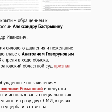
открытым обращением к
России
Александру Бастрыкину
.
др Иванович!
ния силового давления и нежелание
во главе с
Анатолием Говоруновым
 апреля в ходе обыска,
аратовский областной суд
признал
возбужденные по заявлениям
Анжелики Романовой
и депутата
ны и использованы специально как
ельности сразу двух СМИ, в целях
о ущерба и в ответ на