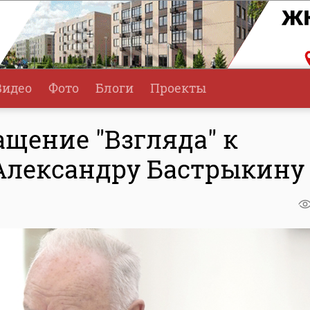
Видео
Фото
Блоги
Проекты
щение "Взгляда" к
Александру Бастрыкину