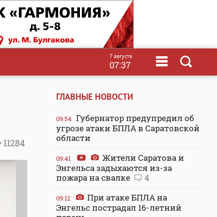
7 августа
07:37
ГЛАВНЫЕ НОВОСТИ
Губернатор предупредил об
09:54
угрозе атаки БПЛА в Саратовской
области
11284
Жители Саратова и
09:41
Энгельса задыхаются из-за
пожара на свалке
4
При атаке БПЛА на
09:12
Энгельс пострадал 16-летний