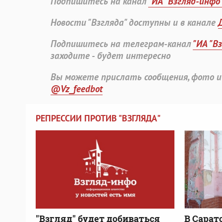
Подпишитесь на канал
"ИА "Взгляд-инфо
Новости "Взгляда" доступны и в канале
Подпишитесь на телеграм-канал
"ИА "В
заходите - будет интересно
Вы можете прислать сообщения, фото и
@Vz_feedbot
РЕПРЕССИИ ПРОТИВ "ВЗГЛЯДА"
"Взгляд" будет добиваться
В Сарат