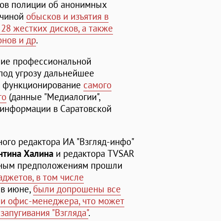
ов полиции об анонимных
ичиной
обысков и изъятия в
 28 жестких дисков, а также
онов и др
.
ние профессиональной
под угрозу дальнейшее
 и функционирование
самого
го
(данные "Медиалогии",
й информации в Саратовской
вного редактора ИА "Взгляд-инфо"
нтина Халина
и редактора TVSAR
нным предположениям прошли
аджетов, в том числе
, в июне,
были допрошены все
 и офис-менеджера, что может
запугивания "Взгляда"
.