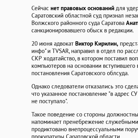
Сейчас
нет правовых оснований
для уде
Саратовский областной суд признал нез
Волжского районного суда Саратова
Ана
санкционировавшего обыск в редакции.
20 июня адвокат
Виктор Кирилин,
предст
инфо" и TVSAR, направил в отдел по рас
СКР ходатайство, в котором поставил во
компьютеров на основании вступившего 
постановления Саратовского облсуда.
Однако следователи отказались это сделат
что указанное постановление "в адрес С
не поступало".
Такое поведение со стороны должностны
напоминает пренебрежение служебными о
продиктовано внепроцессуальными поруч
прокуратуры Саратовской области.