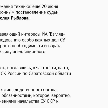
ржания техники: еще 20 июня
аконным постановление судьи
толия Рыблова
,
авляющий интересы ИА "Взгляд-
следованию особо важных дел СУ
прос о необходимости возврата
в силу апелляционного
ь, сославшись, в частности, на то,
У СК России по Саратовской области
х лиц следственного органа
бязанностями, которое, вероятно,
ениями начальства СУ СКР и