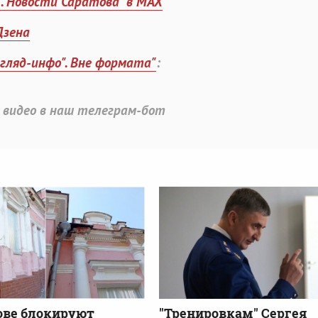
". Новости Саратова" в MAX
Дзена
згляд-инфо". Вне формата"
:
 видео в наш телеграм-бот
ове блокируют
"Тренировкам" Сергея