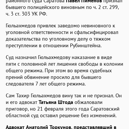
районного суда Саратова
Павел Пименов
признал
бывшего полицейского виновным по ч. 2 ст. 299,
ч. 3 ст. 303 УК РФ.
Гюльахмедов привлек заведомо невиновного к
уголовной ответственности и сфальсифицировал
доказательства по уголовному делу о тяжком
преступлении в отношении Рубинштейна.
Суд назначил Гюльахмедову наказание в виде
пяти с половиной лет лишения свободы в колонии
общего режима. При этом во время судебных
прений обвинение просило для бывшего
следователя 7 лет общего режима.
Сам Тахир Гюльахмедов вину так и не признал. Он
и его адвокат
Татьяна Штода
обжаловали
приговор, но 21 февраля этого года Саратовский
областной суд оставил решение без изменений.
Адвокат Анатолий Торкунов, представлявший в