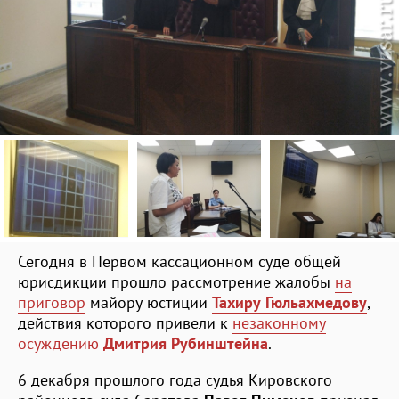
Сегодня в Первом кассационном суде общей
юрисдикции прошло рассмотрение жалобы
на
приговор
майору юстиции
Тахиру Гюльахмедову
,
действия которого привели к
незаконному
осуждению
Дмитрия Рубинштейна
.
6 декабря прошлого года судья Кировского