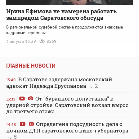
Ирина Ефимова не намерена работать
зампредом Саратовского облсуда
В региональной судебной системе продолжаются знаковые
кадровые перемены
3 августа 15:29
8569
ГЛАВНЫЕ НОВОСТИ
В Саратове задержана московский
15:49
адвокат Надежда Ерусланова
2
От "буранного полустанка" к
15:33
ударной стройке. Саратовский вокзал вырос
до третьего этажа
Определена подсудность дела о
14:48
ночном ДТП саратовского вице-губернатора
5