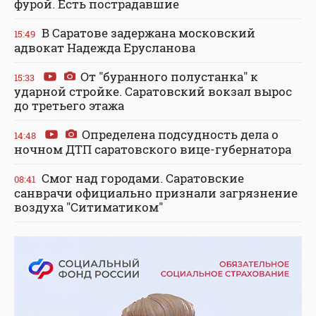
фурой. Есть пострадавшие
В Саратове задержана московский
15:49
адвокат Надежда Ерусланова
От "буранного полустанка" к
15:33
ударной стройке. Саратовский вокзал вырос
до третьего этажа
Определена подсудность дела о
14:48
ночном ДТП саратовского вице-губернатора
Смог над городами. Саратовские
08:41
санврачи официально признали загрязнение
воздуха "Ситиматиком"