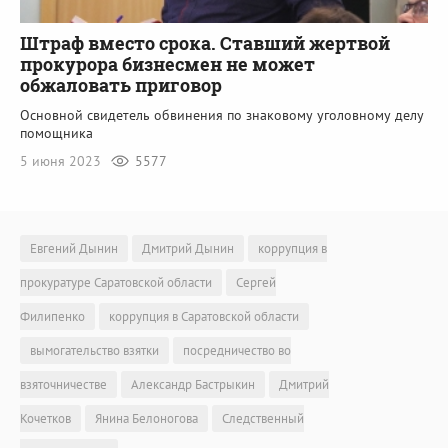
Штраф вместо срока. Ставший жертвой
прокурора бизнесмен не может
обжаловать приговор
Основной свидетель обвинения по знаковому уголовному делу
помощника
5 июня 2023
5577
Евгений Дынин
Дмитрий Дынин
коррупция в
прокуратуре Саратовской области
Сергей
Филипенко
коррупция в Саратовской области
вымогательство взятки
посредничество во
взяточничестве
Александр Бастрыкин
Дмитрий
Кочетков
Янина Белоногова
Следственный