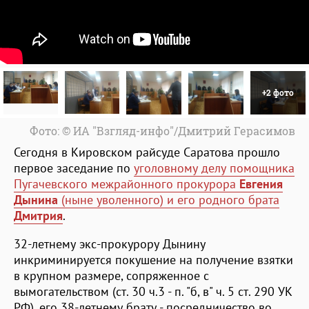
+2 фото
Фото: © ИА "Взгляд-инфо"/Дмитрий Герасимов
Сегодня в Кировском райсуде Саратова прошло
первое заседание по
уголовному делу помощника
Пугачевского межрайонного прокурора
Евгения
Дынина
(ныне уволенного) и его родного брата
Дмитрия
.
32-летнему экс-прокурору Дынину
инкриминируется покушение на получение взятки
в крупном размере, сопряженное с
вымогательством (ст. 30 ч.3 - п. "б, в" ч. 5 ст. 290 УК
РФ), его 38-летнему брату - посредничество во