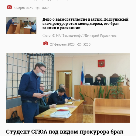
6 марта 2023
3669
Дело о вымогательстве взятки. Подсудимый
экс-прокурор стал менеджером, его брат
заявил о раскаянии
Фото: © ИА "Взгляд-инфо"/Дмитрий Герасимов
27 февраля 2023
3250
Студент СГЮА под видом прокурора брал