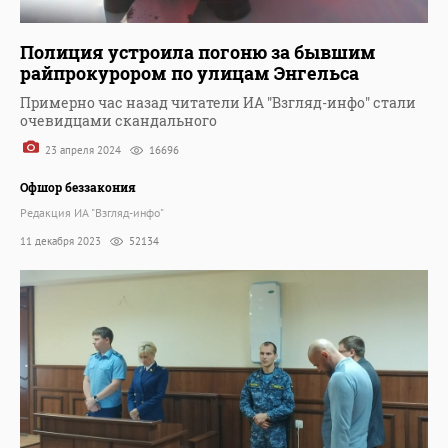
Полиция устроила погоню за бывшим
райпрокурором по улицам Энгельса
Примерно час назад читатели ИА "Взгляд-инфо" стали
очевидцами скандального
23 апреля 2024
16696
Офшор беззакония
Редакция ИА "Взгляд-инфо"
11 декабря 2023
52134