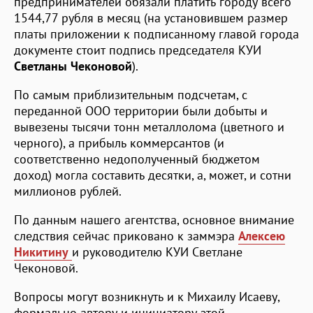
предпринимателей обязали платить городу всего
1544,77 рубля в месяц (на установившем размер
платы приложении к подписанному главой города
документе стоит подпись председателя КУИ
Светланы Чеконовой
).
По самым приблизительным подсчетам, с
переданной ООО территории были добыты и
вывезены тысячи тонн металлолома (цветного и
черного), а прибыль коммерсантов (и
соответственно недополученный бюджетом
доход) могла составить десятки, а, может, и сотни
миллионов рублей.
По данным нашего агентства, основное внимание
следствия сейчас приковано к заммэра
Алексею
Никитину
и руководителю КУИ Светлане
Чеконовой.
Вопросы могут возникнуть и к Михаилу Исаеву,
формально автору и инициатору этой