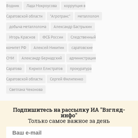
Водник
Лада Мокроусова
коррупция в
Саратовской области
"Агротранс"
металлолом
добыча металлолома
Александр Бастрыкин
Игорь Краснов
ФСБ России
Следственный
комитет РФ
Алексей Никитин
саратовские
СМИ
Александр Бернадский
администрация
Саратова
Кирилл Елистратов
прокуратура
Саратовской области
Сергей Филипенко
Светлана Чеконова
Подпишитесь на рассылку ИА "Взгляд-
инфо"
Только самое важное за день