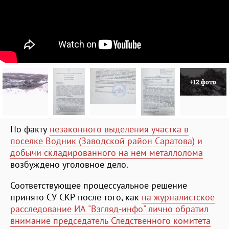
+12 фото
По факту
незаконного выделения участка в
поселке Водник (Заводской район Саратова) и
добычи складированного на нем металлолома
возбуждено уголовное дело.
Соответствующее процессуальное решение
принято СУ СКР после того, как
на журналистское
расследование ИА "Взгляд-инфо" лично обратил
внимание председатель Следственного комитета