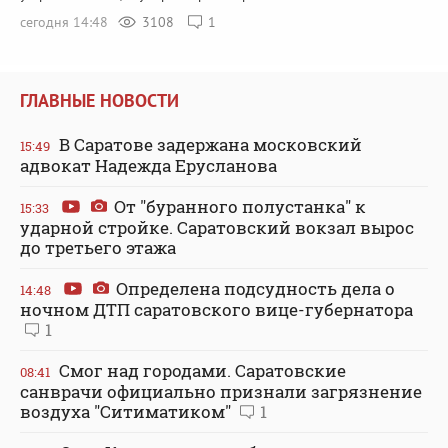
сегодня 14:48
3108
1
ГЛАВНЫЕ НОВОСТИ
В Саратове задержана московский
15:49
адвокат Надежда Ерусланова
От "буранного полустанка" к
15:33
ударной стройке. Саратовский вокзал вырос
до третьего этажа
Определена подсудность дела о
14:48
ночном ДТП саратовского вице-губернатора
1
Смог над городами. Саратовские
08:41
санврачи официально признали загрязнение
воздуха "Ситиматиком"
1