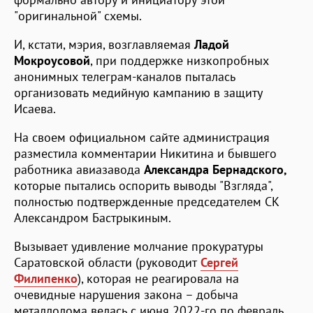
"оригинальной" схемы.
И, кстати, мэрия, возглавляемая
Ладой
Мокроусовой
, при поддержке низкопробных
анонимных телеграм-каналов пыталась
организовать медийную кампанию в защиту
Исаева.
На своем официальном сайте администрация
разместила комментарии Никитина и бывшего
работника авиазавода
Александра Бернадского,
которые пытались оспорить выводы "Взгляда",
полностью подтвержденные председателем СК
Александром Бастрыкиным.
Вызывает удивление молчание прокуратуры
Саратовской области (руководит
Сергей
Филипенко
), которая не реагировала на
очевидные нарушения закона – добыча
металлолома велась с июня 2022-го по февраль