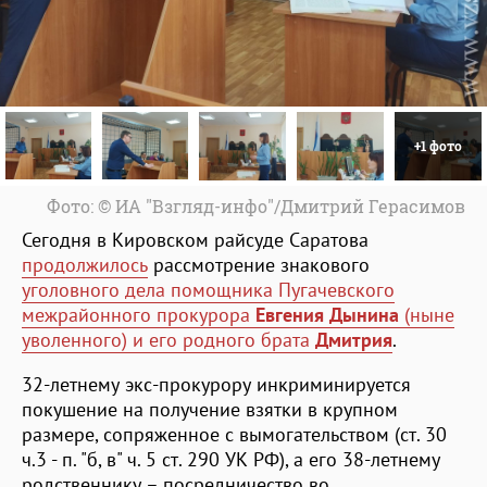
+1 фото
Фото: © ИА "Взгляд-инфо"/Дмитрий Герасимов
Сегодня в Кировском райсуде Саратова
продолжилось
рассмотрение знакового
уголовного дела помощника Пугачевского
межрайонного прокурора
Евгения Дынина
(ныне
уволенного) и его родного брата
Дмитрия
.
32-летнему экс-прокурору инкриминируется
покушение на получение взятки в крупном
размере, сопряженное с вымогательством (ст. 30
ч.3 - п. "б, в" ч. 5 ст. 290 УК РФ), а его 38-летнему
родственнику – посредничество во